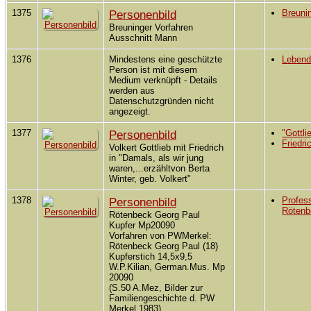
1375
Personenbild
Breuni
Breuninger Vorfahren
Ausschnitt Mann
1376
Mindestens eine geschützte
Leben
Person ist mit diesem
Medium verknüpft - Details
werden aus
Datenschutzgründen nicht
angezeigt.
1377
Personenbild
"Gottli
Friedri
Volkert Gottlieb mit Friedrich
in "Damals, als wir jung
waren,...erzähltvon Berta
Winter, geb. Volkert"
1378
Personenbild
Profes
Rötenb
Rötenbeck Georg Paul
Kupfer Mp20090
Vorfahren von PWMerkel:
Rötenbeck Georg Paul (18)
Kupferstich 14,5x9,5
W.P.Kilian, German.Mus. Mp
20090
(S.50 A.Mez, Bilder zur
Familiengeschichte d. PW
Merkel,1983)