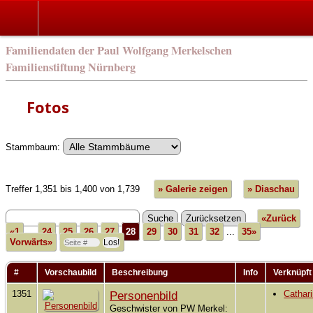
Familiendaten der Paul Wolfgang Merkelschen
Familienstiftung Nürnberg
Fotos
Stammbaum:
Treffer 1,351 bis 1,400 von 1,739
» Galerie zeigen
» Diaschau
«Zurück
«1
...
24
25
26
27
28
29
30
31
32
...
35»
Vorwärts»
#
Vorschaubild
Beschreibung
Info
Verknüpft
1351
Personenbild
Cathar
Geschwister von PW Merkel: