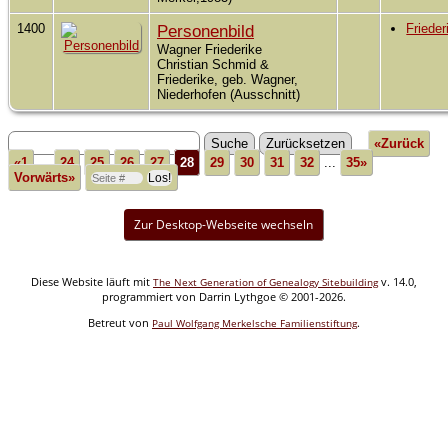
1400
Personenbild
Friede
Wagner Friederike
Christian Schmid &
Friederike, geb. Wagner,
Niederhofen (Ausschnitt)
«Zurück
«1
...
24
25
26
27
28
29
30
31
32
...
35»
Vorwärts»
Zur Desktop-Webseite wechseln
Diese Website läuft mit
v. 14.0,
The Next Generation of Genealogy Sitebuilding
programmiert von Darrin Lythgoe © 2001-2026.
Betreut von
.
Paul Wolfgang Merkelsche Familienstiftung