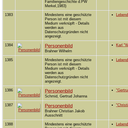
Familiengeschichte d.PW
Merkel,1983)
1383
Mindestens eine geschützte
Leben
Person ist mit diesem
Medium verknüpft - Details
werden aus
Datenschutzgründen nicht
angezeigt.
1384
Personenbild
Karl "
Brahner Wilhelm
1385
Mindestens eine geschützte
Leben
Person ist mit diesem
Medium verknüpft - Details
werden aus
Datenschutzgründen nicht
angezeigt.
1386
Personenbild
"Gertr
Schmid, Gertrud Johanna
1387
Personenbild
"Chris
Brahner Christian Jakob
Ausschnitt
1388
Mindestens eine geschützte
Leben