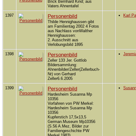
Brick Bernhard Kind; aus
Vaters Ahnentafel
1397
Personenbild
Karl P
Thilde Hennighaussen gibt
am Familientag 2002 4 Fotos
aus Nachlass vonWalther
Hennighaussen:
2. Ausschnitt aus
Verlobungsbild 1895
1398
Personenbild
Jeremia
Zeller 133 Jer. Gottlob
Bildersammlung:
Ahnenbilder/Zeller(Zellerbuch-
Nr) von Gerhard
Zeller6.6.2005
1399
Personenbild
Susann
Hardesheim Susanna Mp
10356
Vorfahren von PW Merkel:
Hardesheim Susanna Mp
10356
Kupferstich 17,5x13,5
German.Museum Mp10356
(S.56 A.Mez, Bilder zur
Familiengeschichte PW
Merkel,1983)