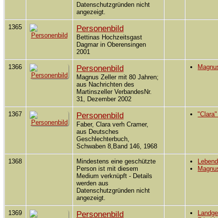
Datenschutzgründen nicht
angezeigt.
1365
Personenbild
Bettinas Hochzeitsgast
Dagmar in Oberensingen
2001
1366
Personenbild
Magnus 
Magnus Zeller mit 80 Jahren;
aus Nachrichten des
Martinszeller VerbandesNr.
31, Dezember 2002
1367
Personenbild
"Clara
Faber, Clara verh Cramer,
aus Deutsches
Geschlechterbuch,
Schwaben 8,Band 146, 1968
1368
Mindestens eine geschützte
Leben
Person ist mit diesem
Magnus 
Medium verknüpft - Details
werden aus
Datenschutzgründen nicht
angezeigt.
1369
Personenbild
Landger