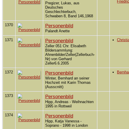
Friedri
Pregizer, Lukas, aus
Deutsches
Geschlechterbuch,
Schwaben 8, Band 146,1968
1370
Personenbild
Palandt Anette
1371
Personenbild
Christi
Zeller 051 Chr. Elisabeth
Bildersammlung:
Ahnenbilder/Zeller(Zellerbuch-
Nr) von Gerhard
Zeller6.6.2005
1372
Personenbild
Bernha
Winter, Bernhard an seiner
Hochzeit mit Karin Thomas
(Ausscnitt)
1373
Personenbild
Hipp, Andreas - Weihnachten
1995 in Rottweil
1374
Personenbild
Hipp, Katja Vanessa -
Soprano - 1998 in London