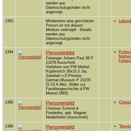
werden aus
Datenschutzgründen nicht
angezeigt.
1393
Mindestens eine geschützte
Leben
Person ist mit diesem
Medium verknüpft - Details
werden aus
Datenschutzgründen nicht
angezeigt.
1394
Personenbild
Profess
Mathem
Felwinger Johann Paul 38 P
Felwin
21078 Ausschnitt
Vorfahren von PW Merkel,
Kupferstich 26x15,5 Jac.
Sandrart n.D.Preisler,
German.Museum P 21078
(S.52 A.Mez, Bilder zur
Familiengeschichte d.PW
Merkel,1983)
1395
Personenbild
Christ
Christian Schmid &
Friederike, geb. Wagner,
Niederhofen (Ausschnitt)
1396
Personenbild
"Bernha