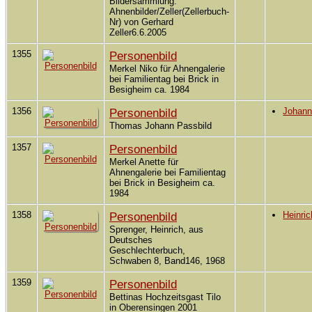
Bildersammlung:
Ahnenbilder/Zeller(Zellerbuch-
Nr) von Gerhard
Zeller6.6.2005
1355
Personenbild
Merkel Niko für Ahnengalerie
bei Familientag bei Brick in
Besigheim ca. 1984
1356
Personenbild
Johan
Thomas Johann Passbild
1357
Personenbild
Merkel Anette für
Ahnengalerie bei Familientag
bei Brick in Besigheim ca.
1984
1358
Personenbild
Heinri
Sprenger, Heinrich, aus
Deutsches
Geschlechterbuch,
Schwaben 8, Band146, 1968
1359
Personenbild
Bettinas Hochzeitsgast Tilo
in Oberensingen 2001