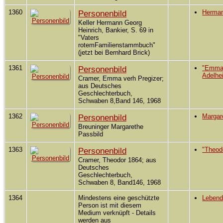
1360
Personenbild
Herman
Keller Hermann Georg
Heinrich, Bankier, S. 69 in
"Vaters
rotemFamilienstammbuch"
(jetzt bei Bernhard Brick)
1361
Personenbild
"Emma"
Adelhe
Cramer, Emma verh Pregizer;
aus Deutsches
Geschlechterbuch,
Schwaben 8,Band 146, 1968
1362
Personenbild
Margar
Breuninger Margarethe
Passbild
1363
Personenbild
"Theod
Cramer, Theodor 1864; aus
Deutsches
Geschlechterbuch,
Schwaben 8, Band146, 1968
1364
Mindestens eine geschützte
Leben
Person ist mit diesem
Medium verknüpft - Details
werden aus