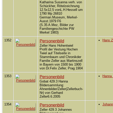
Katharina Susanna verh. von
Schückher, Rötelzeichnung
12.5x12,5 vonL.H.Hessell um
1790 Mp 26810
German.Museum, Merkel-
Ausst.1979 F6
(S.35 A.Mez, Bilder zur
Familiengeschichte PW
Merkel 1983)
1352
Personenbild
Hans Z
Zeller Hans Hohentwiel
Profil der Vestung Hochen
Twiel auf Titelseite in
Stammbaum und Chronikder
Familie Zeller aus Martinszell
in Bayern von 1500 bis 1900
von Dr.Felix Zeller, Prag 1904
1353
Personenbild
Hanna 
Gobat 429.3 Hanna
Bildersammlung:
Ahnenbilder/Zeller(Zellerbuch-
Nr) von Gerhard
Zeller6.6.2005
1354
Personenbild
Johann
Zeller 429.3 Johannes