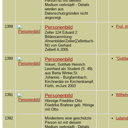
Person ist mit diesem
Medium verknüpft - Details
werden aus
Datenschutzgründen nicht
angezeigt.
1389
Personenbild
Prof. t
Zeller 124 Eduard 2
Bildersammlung:
Ahnenbilder/Zeller(Zellerbuch-
Nr) von Gerhard
Zeller6.6.2005
1390
Personenbild
"Gottli
Vokert, Gottlieb Heinrich
Leonhard als Student (S. 49)
aus Berta Winter,St.
Johannis - Burgfarrnbach;
Kirchneräte im Kirchenkampf;
Fürth, imJuni 2003
1391
Personenbild
Wilhel
Hönnige Friedrike Otto
Friedrike Brahner geb. Hönige
mit Otto
1392
Mindestens eine geschützte
Leben
Person ist mit diesem
Medium verknüpft - Details