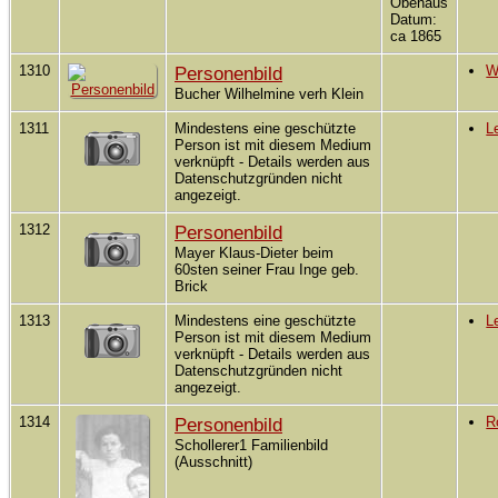
Obenaus
Datum:
ca 1865
1310
Personenbild
W
Bucher Wilhelmine verh Klein
1311
Mindestens eine geschützte
L
Person ist mit diesem Medium
verknüpft - Details werden aus
Datenschutzgründen nicht
angezeigt.
1312
Personenbild
Mayer Klaus-Dieter beim
60sten seiner Frau Inge geb.
Brick
1313
Mindestens eine geschützte
L
Person ist mit diesem Medium
verknüpft - Details werden aus
Datenschutzgründen nicht
angezeigt.
1314
Personenbild
R
Schollerer1 Familienbild
(Ausschnitt)