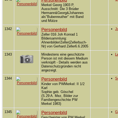
Personenbild
Merkel Georg 1903 P,
Ausschnitt: Die 3 Brüder
Hermann&Georg&Johannes
als"Bubenreuther" mit Band
und Mütze
1342
Personenbild
J
Zeller 016 Joh Konrad 1
Bildersammlung:
Ahnenbilder/Zeller(Zellerbuch-
Nr) von Gerhard Zeller6.6.2005
1343
Mindestens eine geschützte
L
Person ist mit diesem Medium
verknüpft - Details werden aus
Datenschutzgründen nicht
angezeigt.
1344
Personenbild
S
Kinder von PWMerkel: II 1/2
Karl
Sophie geb. Göschel
(S.29 A. Mez, Bilder zur
Familiengeschichte PW
Merkel 1983)
1345
Personenbild
G
Geschwister von PW Merkel: