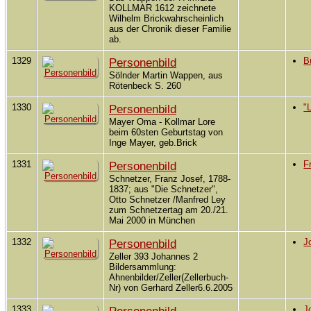
KOLLMAR 1612 zeichnete
Wilhelm Brickwahrscheinlich
aus der Chronik dieser Familie
ab.
1329
Personenbild
B
Sölnder Martin Wappen, aus
Rötenbeck S. 260
1330
Personenbild
"
Mayer Oma - Kollmar Lore
beim 60sten Geburtstag von
Inge Mayer, geb.Brick
1331
Personenbild
F
Schnetzer, Franz Josef, 1788-
1837; aus "Die Schnetzer",
Otto Schnetzer /Manfred Ley
zum Schnetzertag am 20./21.
Mai 2000 in München
1332
Personenbild
J
Zeller 393 Johannes 2
Bildersammlung:
Ahnenbilder/Zeller(Zellerbuch-
Nr) von Gerhard Zeller6.6.2005
1333
J