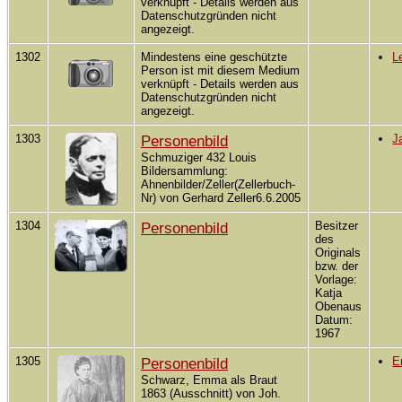
verknüpft - Details werden aus
Datenschutzgründen nicht
angezeigt.
1302
Mindestens eine geschützte
L
Person ist mit diesem Medium
verknüpft - Details werden aus
Datenschutzgründen nicht
angezeigt.
1303
Personenbild
J
Schmuziger 432 Louis
Bildersammlung:
Ahnenbilder/Zeller(Zellerbuch-
Nr) von Gerhard Zeller6.6.2005
1304
Personenbild
Besitzer
des
Originals
bzw. der
Vorlage:
Katja
Obenaus
Datum:
1967
1305
Personenbild
E
Schwarz, Emma als Braut
1863 (Ausschnitt) von Joh.