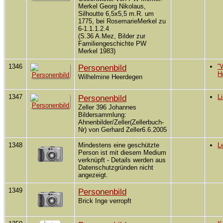
Merkel Georg Nikolaus,
Silhoutte 6,5x5,5 m.R. um
1775, bei RosemarieMerkel zu
6-1.1.1.2.4
(S.36 A.Mez, Bilder zur
Familiengeschichte PW
Merkel 1983)
1346
Personenbild
"
H
Wilhelmine Heerdegen
1347
Personenbild
L
Zeller 396 Johannes
Bildersammlung:
Ahnenbilder/Zeller(Zellerbuch-
Nr) von Gerhard Zeller6.6.2005
1348
Mindestens eine geschützte
L
Person ist mit diesem Medium
verknüpft - Details werden aus
Datenschutzgründen nicht
angezeigt.
1349
Personenbild
Brick Inge verropft