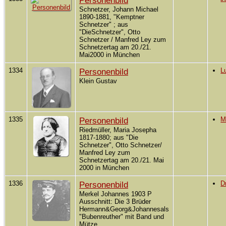
Personenbild
Schnetzer, Johann Michael
1890-1881, "Kemptner
Schnetzer" ; aus
"DieSchnetzer", Otto
Schnetzer / Manfred Ley zum
Schnetzertag am 20./21.
Mai2000 in München
1334
Personenbild
L
Klein Gustav
1335
Personenbild
M
Riedmüller, Maria Josepha
1817-1880; aus "Die
Schnetzer", Otto Schnetzer/
Manfred Ley zum
Schnetzertag am 20./21. Mai
2000 in München
1336
Personenbild
D
Merkel Johannes 1903 P
Ausschnitt: Die 3 Brüder
Hermann&Georg&Johannesals
"Bubenreuther" mit Band und
Mütze