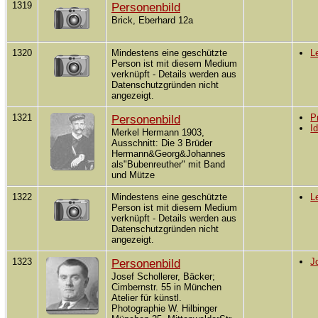
1319
Personenbild
Brick, Eberhard 12a
1320
Mindestens eine geschützte
L
Person ist mit diesem Medium
verknüpft - Details werden aus
Datenschutzgründen nicht
angezeigt.
1321
Personenbild
P
I
Merkel Hermann 1903,
Ausschnitt: Die 3 Brüder
Hermann&Georg&Johannes
als"Bubenreuther" mit Band
und Mütze
1322
Mindestens eine geschützte
L
Person ist mit diesem Medium
verknüpft - Details werden aus
Datenschutzgründen nicht
angezeigt.
1323
Personenbild
J
Josef Schollerer, Bäcker;
Cimbernstr. 55 in München
Atelier für künstl.
Photographie W. Hilbinger