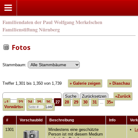
Familiendaten der Paul Wolfgang Merkelschen
Familienstiftung Nürnberg
Fotos
Stammbaum:
Treffer 1,301 bis 1,350 von 1,739
» Galerie zeigen
» Diaschau
«Zurück
«1
...
23
24
25
26
27
28
29
30
31
...
35»
Vorwärts»
#
Vorschaubild
Beschreibung
Info
Verk
1301
Mindestens eine geschützte
L
Person ist mit diesem Medium