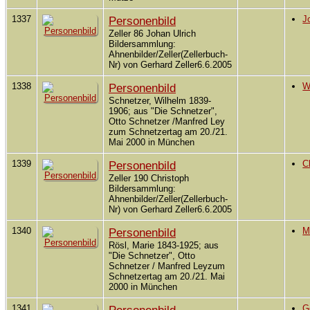
1337
Personenbild
J
Zeller 86 Johan Ulrich
Bildersammlung:
Ahnenbilder/Zeller(Zellerbuch-
Nr) von Gerhard Zeller6.6.2005
1338
Personenbild
W
Schnetzer, Wilhelm 1839-
1906; aus "Die Schnetzer",
Otto Schnetzer /Manfred Ley
zum Schnetzertag am 20./21.
Mai 2000 in München
1339
Personenbild
C
Zeller 190 Christoph
Bildersammlung:
Ahnenbilder/Zeller(Zellerbuch-
Nr) von Gerhard Zeller6.6.2005
1340
Personenbild
M
Rösl, Marie 1843-1925; aus
"Die Schnetzer", Otto
Schnetzer / Manfred Leyzum
Schnetzertag am 20./21. Mai
2000 in München
1341
G