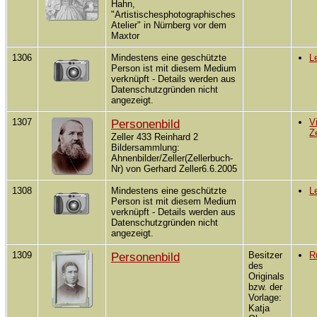
Hahn,
"Artistischesphotographisches
Atelier" in Nürnberg vor dem
Maxtor
1306
Mindestens eine geschützte
L
Person ist mit diesem Medium
verknüpft - Details werden aus
Datenschutzgründen nicht
angezeigt.
1307
Personenbild
V
Ze
Zeller 433 Reinhard 2
Bildersammlung:
Ahnenbilder/Zeller(Zellerbuch-
Nr) von Gerhard Zeller6.6.2005
1308
Mindestens eine geschützte
L
Person ist mit diesem Medium
verknüpft - Details werden aus
Datenschutzgründen nicht
angezeigt.
1309
Personenbild
Besitzer
R
des
Originals
bzw. der
Vorlage:
Katja