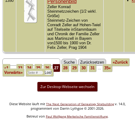
1350
Personenbild
K
Zeller Konrad
Steinmetzzeichen (1/2 wirkl.
Größe)
Steinmetz-Zeichen von
Conradt Zeller auf Hohen-Twiel
auf Titelseite inStammbaum
und Chronik der Familie Zeller
aus Martinszell in Bayern
von1500 bis 1900 von Dr.
Felix Zeller, Prag 1904
«Zurück
«1
...
23
24
25
26
27
28
29
30
31
...
35»
Vorwärts»
Zur Desktop-Webseite wechseln
Diese Website läuft mit
v. 14.0,
The Next Generation of Genealogy Sitebuilding
programmiert von Darrin Lythgoe © 2001-2026.
Betreut von
.
Paul Wolfgang Merkelsche Familienstiftung