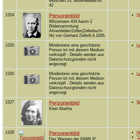
München 25, MittenwalderStr.
42
1324
Personenbild
V
Witzemann 434 Aaron 2
Bildersammlung:
Ahnenbilder/Zeller(Zellerbuch-
Nr) von Gerhard Zeller6.6.2005
1325
Mindestens eine geschützte
L
Person ist mit diesem Medium
verknüpft - Details werden aus
Datenschutzgründen nicht
angezeigt.
1326
Mindestens eine geschützte
L
Person ist mit diesem Medium
verknüpft - Details werden aus
Datenschutzgründen nicht
angezeigt.
1327
Personenbild
W
Klein Martha
1328
Personenbild
H
"
Das Wappen der FAMILIE