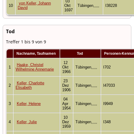
03
von Keller, Johann
10
Okt
Tübingen,,,,,
I38228
David
1697
Tod
Treffer 1 bis 9 von 9
Nachname, Taufnamen
Tod
Personen-Kennu
12
Haake, Christel
1
Okt
Tübingen,,,,,
I702
Wilhelmine Annemarie
1966
23
Keller, Charlotte
2
Dez
Tübingen,,,,,
I47033
Elisabeth
1906
04
3
Keller, Helene
Apr
Tübingen,,,,,
I9949
1954
10
4
Keller, Julie
Dez
Tübingen,,,,,
I348
1959