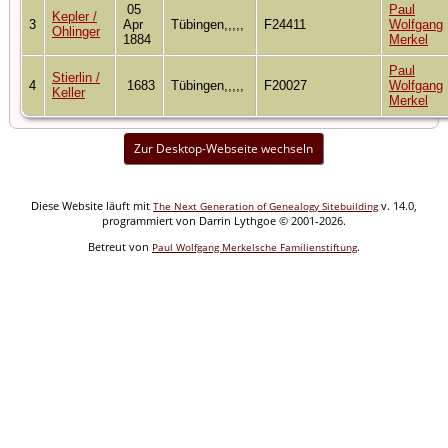
05
Paul
Kepler /
3
Apr
Tübingen,,,,,
F24411
Wolfgang
Ohlinger
1884
Merkel
Paul
Stierlin /
4
1683
Tübingen,,,,,
F20027
Wolfgang
Keller
Merkel
Zur Desktop-Webseite wechseln
Diese Website läuft mit
v. 14.0,
The Next Generation of Genealogy Sitebuilding
programmiert von Darrin Lythgoe © 2001-2026.
Betreut von
.
Paul Wolfgang Merkelsche Familienstiftung