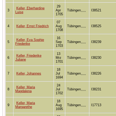
29
Keller, Eberhardine
3
Apr
Tübingen,,,,,
I38521
Luise
1705
07
4
Keller, Ernst Friedrich
Aug
Tübingen,,,,,
I38525
1708
16
Keller, Eva Sophie
5
Sep
Tübingen,,,,,
I38239
Friederike
1703
13
Keller, Friederike
6
Mrz
Tübingen,,,,,
I38230
Juliane
1701
18
7
Keller, Johannes
Jul
Tübingen,,,,,
I38226
1694
24
Keller, Maria
8
Jul
Tübingen,,,,,
I38231
Magdalena
1702
18
Keller, Maria
9
Aug
Tübingen,,,,,
I17713
Margarethe
1695