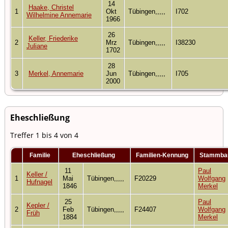
14
Haake, Christel
1
Okt
Tübingen,,,,,
I702
Wilhelmine Annemarie
1966
26
Keller, Friederike
2
Mrz
Tübingen,,,,,
I38230
Juliane
1702
28
3
Merkel, Annemarie
Jun
Tübingen,,,,,
I705
2000
Eheschließung
Treffer 1 bis 4 von 4
Familie
Eheschließung
Familien-Kennung
Stammb
11
Paul
Keller /
1
Mai
Tübingen,,,,,
F20229
Wolfgang
Hufnagel
1846
Merkel
25
Paul
Kepler /
2
Feb
Tübingen,,,,,
F24407
Wolfgang
Früh
1884
Merkel