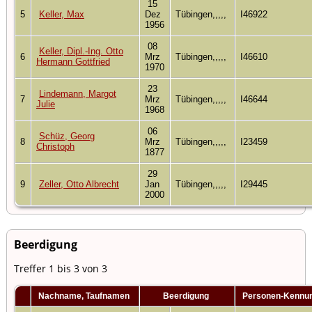
15
5
Keller, Max
Dez
Tübingen,,,,,
I46922
1956
08
Keller, Dipl.-Ing. Otto
6
Mrz
Tübingen,,,,,
I46610
Hermann Gottfried
1970
23
Lindemann, Margot
7
Mrz
Tübingen,,,,,
I46644
Julie
1968
06
Schüz, Georg
8
Mrz
Tübingen,,,,,
I23459
Christoph
1877
29
9
Zeller, Otto Albrecht
Jan
Tübingen,,,,,
I29445
2000
Beerdigung
Treffer 1 bis 3 von 3
Nachname, Taufnamen
Beerdigung
Personen-Kennu