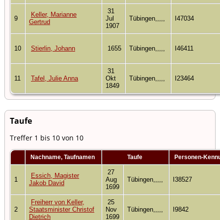
31
Keller, Marianne
9
Jul
Tübingen,,,,,
I47034
Gertrud
1907
10
Stierlin, Johann
1655
Tübingen,,,,,
I46411
31
11
Tafel, Julie Anna
Okt
Tübingen,,,,,
I23464
1849
Taufe
Treffer 1 bis 10 von 10
Nachname, Taufnamen
Taufe
Personen-Kenn
27
Essich, Magister
1
Aug
Tübingen,,,,,
I38527
Jakob David
1699
Freiherr von Keller,
25
2
Staatsminister Christof
Nov
Tübingen,,,,,
I9842
Dietrich
1699