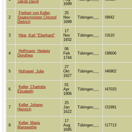
Jakob David
1699
Freiherr von Keller,
25
2
Staatsminister Christof
Nov
Tübingen,,,,,
I9842
Dietrich
1699
17
3
Hipp, Karl "Eberhard"
Nov
Tübingen,,,,,
I1610
1932
06
Hoffmann, Hedwig
4
Feb
Tübingen,,,,,
I38606
Dorothea
1744
27
5
Hufnagel, Julie
Okt
Tübingen,,,,,
I46902
1827
01
Keller, Charlotte
6
Apr
Tübingen,,,,,
I47033
Elisabeth
1906
25
Keller, Johann
7
Jan
Tübingen,,,,,
I31991
Heinrich
1622
17
Keller, Maria
8
Aug
Tübingen,,,,,
I17713
Margarethe
1695