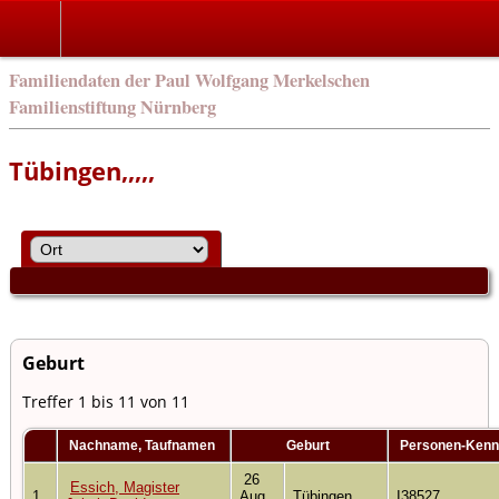
eng
Familiendaten der Paul Wolfgang Merkelschen
Familienstiftung Nürnberg
Tübingen,,,,,
Geburt
Treffer 1 bis 11 von 11
Nachname, Taufnamen
Geburt
Personen-Ken
26
Essich, Magister
1
Aug
Tübingen,,,,,
I38527