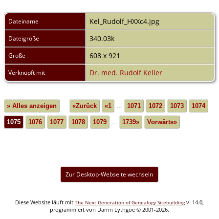
Kel_Rudolf_HXXc4.jpg
Dateiname
340.03k
Dateigröße
608 x 921
Größe
Dr. med. Rudolf Keller
Verknüpft mit
» Alles anzeigen
«Zurück
«1
...
1071
1072
1073
1074
1075
1076
1077
1078
1079
...
1739»
Vorwärts»
Zur Desktop-Webseite wechseln
Diese Website läuft mit
v. 14.0,
The Next Generation of Genealogy Sitebuilding
programmiert von Darrin Lythgoe © 2001-2026.