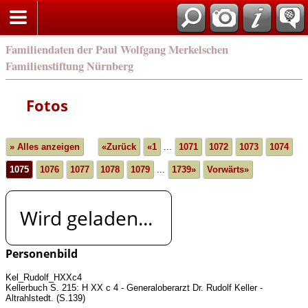
english
Familiendaten der Paul Wolfgang Merkelschen
Familienstiftung Nürnberg
Fotos
» Alles anzeigen
«Zurück
«1
...
1071
1072
1073
1074
1075
1076
1077
1078
1079
...
1739»
Vorwärts»
Wird geladen...
Personenbild
Kel_Rudolf_HXXc4
Kellerbuch S. 215: H XX c 4 - Generaloberarzt Dr. Rudolf Keller -
Altrahlstedt. (S.139)