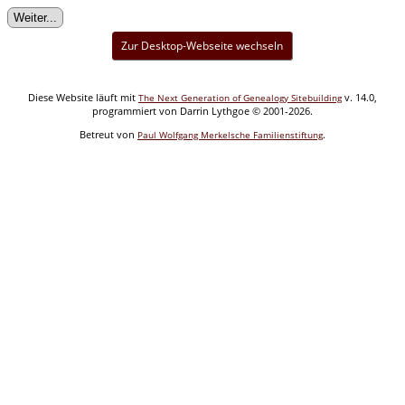
Zur Desktop-Webseite wechseln
Diese Website läuft mit
v. 14.0,
The Next Generation of Genealogy Sitebuilding
programmiert von Darrin Lythgoe © 2001-2026.
Betreut von
.
Paul Wolfgang Merkelsche Familienstiftung