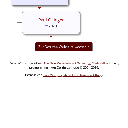
Paul Öllinger
-1611
Zur Desktop-Webseite wechseln
Diese Website läuft mit
v. 14.0,
The Next Generation of Genealogy Sitebuilding
programmiert von Darrin Lythgoe © 2001-2026.
Betreut von
.
Paul Wolfgang Merkelsche Familienstiftung