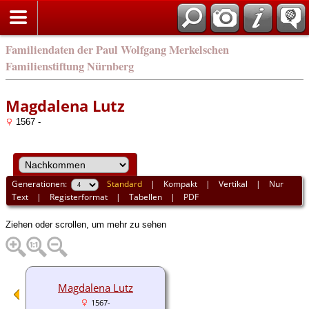
english
Familiendaten der Paul Wolfgang Merkelschen
Familienstiftung Nürnberg
Magdalena Lutz
1567 -
Generationen:
Standard
|
Kompakt
|
Vertikal
|
Nur
Text
|
Registerformat
|
Tabellen
|
PDF
Ziehen oder scrollen, um mehr zu sehen
Magdalena Lutz
1567-