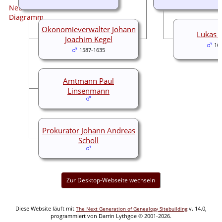
Ökonomieverwalter Johann
Lukas 
Joachim Kegel
16
1587-1635
Amtmann Paul
Linsenmann
Prokurator Johann Andreas
Scholl
Zur Desktop-Webseite wechseln
Diese Website läuft mit
v. 14.0,
The Next Generation of Genealogy Sitebuilding
programmiert von Darrin Lythgoe © 2001-2026.