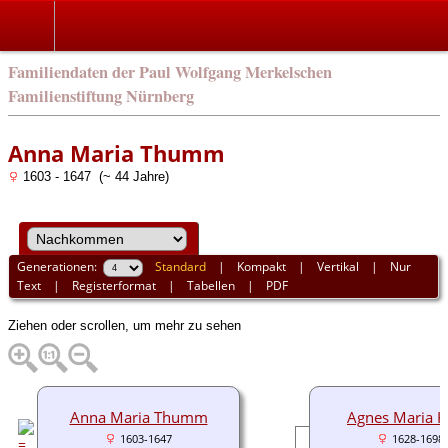
english
Familiendaten der Paul Wolfgang Merkelschen
Familienstiftung Nürnberg
Anna Maria Thumm
1603 - 1647 (~ 44 Jahre)
Generationen:
Standard
|
Kompakt
|
Vertikal
|
Nur
Text
|
Registerformat
|
Tabellen
|
PDF
Ziehen oder scrollen, um mehr zu sehen
Anna Maria Thumm
Agnes Maria K
1603-1647
1628-1698