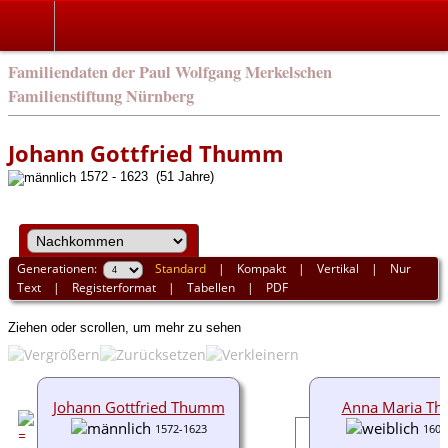
english
Familiendaten der Paul Wolfgang Merkelschen
Familienstiftung Nürnberg
Johann Gottfried Thumm
1572 - 1623 (51 Jahre)
Generationen:
Standard
|
Kompakt
|
Vertikal
|
Nur
Text
|
Registerformat
|
Tabellen
|
PDF
Ziehen oder scrollen, um mehr zu sehen
Johann Gottfried Thumm
Anna Maria T
1572-1623
1603