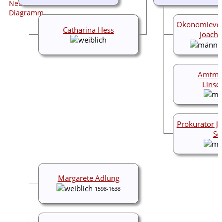
Ökonomiever
Catharina Hess
Joachi
Amtma
Lins
Prokurator J
Sc
Margarete Adlung
1598-1638