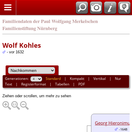
english
Familiendaten der Paul Wolfgang Merkelschen
Familienstiftung Nürnberg
Wolf Kohles
- vor 1632
Generationen:
Standard
|
Kompakt
|
Vertikal
|
Nur
Text
|
Registerformat
|
Tabellen
|
PDF
Ziehen oder scrollen, um mehr zu sehen
Georg Hieronimus
-1648