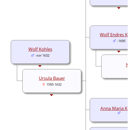
Wolf Endres Ko
-1695
Wolf Kohles
-vor 1632
N.
Ursula Bauer
1593-1632
Anna Maria Ko