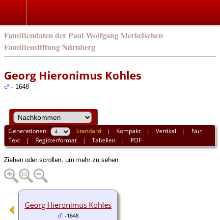
english
Familiendaten der Paul Wolfgang Merkelschen
Familienstiftung Nürnberg
Georg Hieronimus Kohles
- 1648
Generationen:
Standard
|
Kompakt
|
Vertikal
|
Nur
Text
|
Registerformat
|
Tabellen
|
PDF
Ziehen oder scrollen, um mehr zu sehen
Georg Hieronimus Kohles
-1648