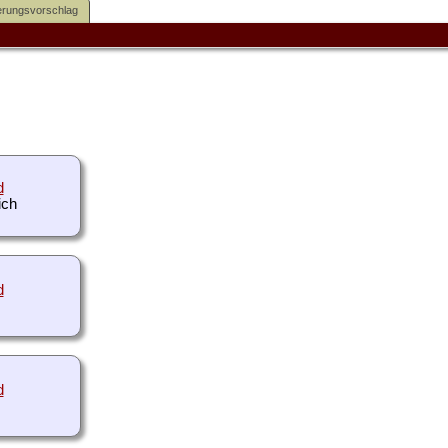
rungsvorschlag
d
d
d