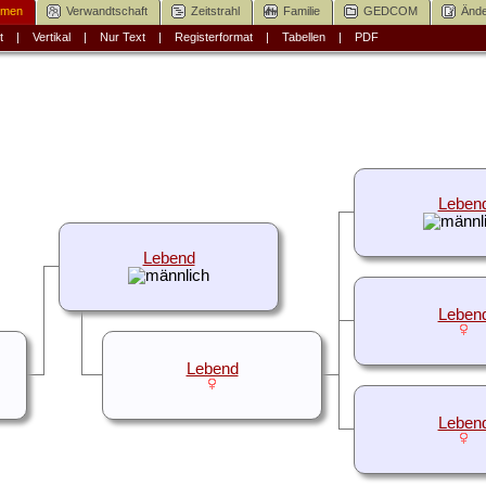
mmen
Verwandtschaft
Zeitstrahl
Familie
GEDCOM
Ände
t
|
Vertikal
|
Nur Text
|
Registerformat
|
Tabellen
|
PDF
Leben
Lebend
Leben
Lebend
Leben