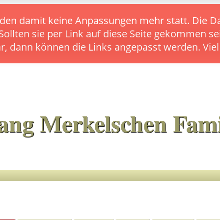
s finden damit keine Anpassungen mehr statt. Die
 Sollten sie per Link auf diese Seite gekommen se
ar, dann können die Links angepasst werden. Vie
ang Merkelschen Fami