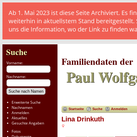
Ab 1. Mai 2023 ist diese Seite Archiviert. E
weiterhin in aktuellstem Stand bereitgestellt.
uns die Information, wo der Link zu finden w
Suche
Familiendaten der
Vorname:
Paul Wolfg
Nachname:
Erweiterte Suche
Nachnamen
Startseite
Suche
Anmelden
Anmelden
Aktuelles
Lina Drinkuth
Gesuchte Angaben
Fotos
Dokumente