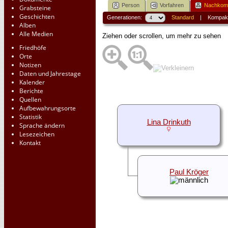
Person
Vorfahren
Nachko
Grabsteine
Geschichten
Generationen:
Standard
|
Kompak
Alben
Alle Medien
Ziehen oder scrollen, um mehr zu sehen
Friedhöfe
Orte
Notizen
Daten und Jahrestage
Kalender
Berichte
Quellen
Aufbewahrungsorte
Statistik
Lina Drinkuth
Sprache ändern
Lesezeichen
Kontakt
Paul Kröger