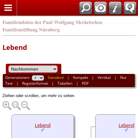
english
Familiendaten der Paul Wolfgang Merkelschen
Familienstiftung Nürnberg
Lebend
Generationen:
Standard
|
Kompakt
|
Vertikal
|
Nur
Text
|
Registerformat
|
Tabellen
|
PDF
Ziehen oder scrollen, um mehr zu sehen
Lebend
Lebend