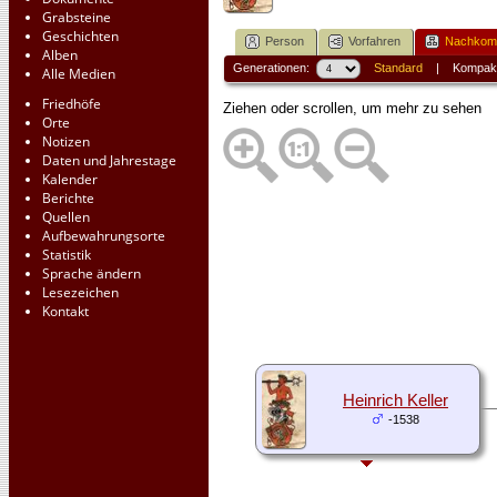
Grabsteine
Geschichten
Person
Vorfahren
Nachko
Alben
Generationen:
Standard
|
Kompak
Alle Medien
Friedhöfe
Ziehen oder scrollen, um mehr zu sehen
Orte
Notizen
Daten und Jahrestage
Kalender
Berichte
Quellen
Aufbewahrungsorte
Statistik
Sprache ändern
Lesezeichen
Kontakt
Heinrich Keller
-1538