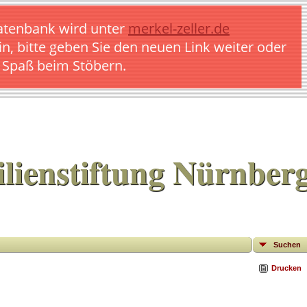
 Datenbank wird unter
merkel-zeller.de
in, bitte geben Sie den neuen Link weiter oder
l Spaß beim Stöbern.
lienstiftung Nürnber
Suchen
Drucken