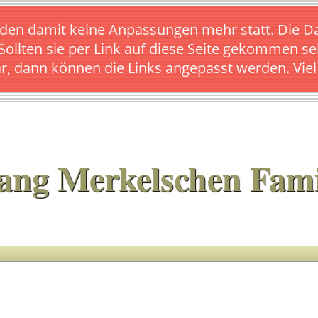
s finden damit keine Anpassungen mehr statt. Die
 Sollten sie per Link auf diese Seite gekommen se
ar, dann können die Links angepasst werden. Vie
ang Merkelschen Fami