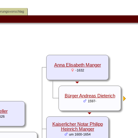
rungsvorschlag
Anna Elisabeth Manger
-1632
Bürger Andreas Dieterich
1597-
ller
626
Kaiserlicher Notar Philipp
Heinrich Manger
um 1600-1654