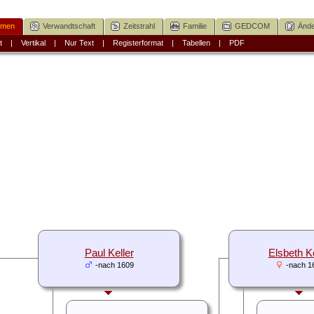
mmen
Verwandtschaft
Zeitstrahl
Familie
GEDCOM
Ände
t
|
Vertikal
|
Nur Text
|
Registerformat
|
Tabellen
|
PDF
Paul Keller
Elsbeth Ke
-nach 1609
-nach 1