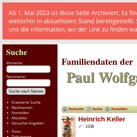
Ab 1. Mai 2023 ist diese Seite Archiviert. E
weiterhin in aktuellstem Stand bereitgestellt.
uns die Information, wo der Link zu finden w
Suche
Familiendaten der
Vorname:
Paul Wolfg
Nachname:
Erweiterte Suche
Nachnamen
Startseite
Suche
Anmelden
Anmelden
Aktuelles
Heinrich Keller
Gesuchte Angaben
- 1538
Fotos
Dokumente