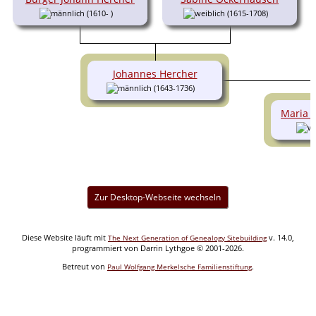
(1610- )
(1615-1708)
Johannes Hercher
(1643-1736)
Maria E
Zur Desktop-Webseite wechseln
Diese Website läuft mit
v. 14.0,
The Next Generation of Genealogy Sitebuilding
programmiert von Darrin Lythgoe © 2001-2026.
Betreut von
.
Paul Wolfgang Merkelsche Familienstiftung