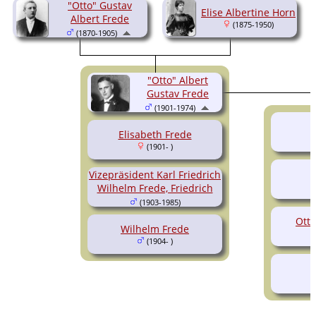
"Otto" Gustav
Elise Albertine Horn
Albert Frede
(1875-1950)
(1870-1905)
"Otto" Albert
Gustav Frede
(1901-1974)
Elisabeth Frede
(1901- )
Vizepräsident Karl Friedrich
Wilhelm Frede, Friedrich
(1903-1985)
Otto
Wilhelm Frede
(1904- )