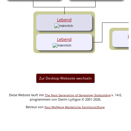
Lebend
P
Lebend
Zur Desktop-Webseite wechseln
Diese Website läuft mit
v. 14.0,
The Next Generation of Genealogy Sitebuilding
programmiert von Darrin Lythgoe © 2001-2026.
Betreut von
.
Paul Wolfgang Merkelsche Familienstiftung