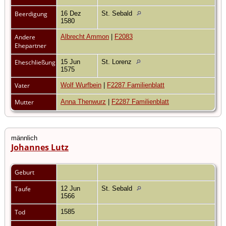
Beerdigung
16 Dez
St. Sebald
1580
Andere
Albrecht Ammon
|
F2083
Ehepartner
Eheschließung
15 Jun
St. Lorenz
1575
Vater
Wolf Wurfbein
|
F2287 Familienblatt
Mutter
Anna Thenwurz
|
F2287 Familienblatt
männlich
Johannes Lutz
Geburt
Taufe
12 Jun
St. Sebald
1566
Tod
1585