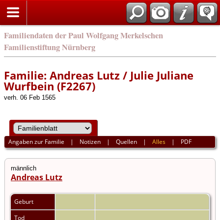
english
Familiendaten der Paul Wolfgang Merkelschen
Familienstiftung Nürnberg
Familie: Andreas Lutz / Julie Juliane
Wurfbein (F2267)
verh. 06 Feb 1565
Angaben zur Familie
|
Notizen
|
Quellen
|
Alles
|
PDF
männlich
Andreas Lutz
Geburt
Tod