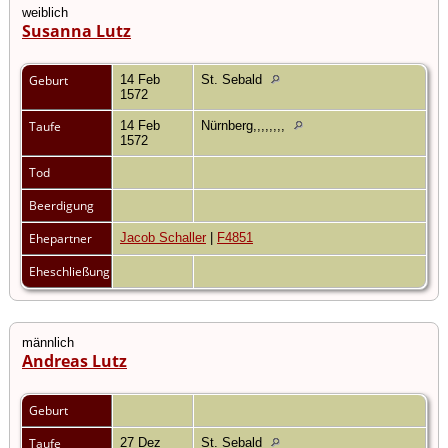
weiblich
Susanna Lutz
Geburt
14 Feb
St. Sebald
1572
Taufe
14 Feb
Nürnberg,,,,,,,,
1572
Tod
Beerdigung
Ehepartner
Jacob Schaller
|
F4851
Eheschließung
männlich
Andreas Lutz
Geburt
Taufe
27 Dez
St. Sebald