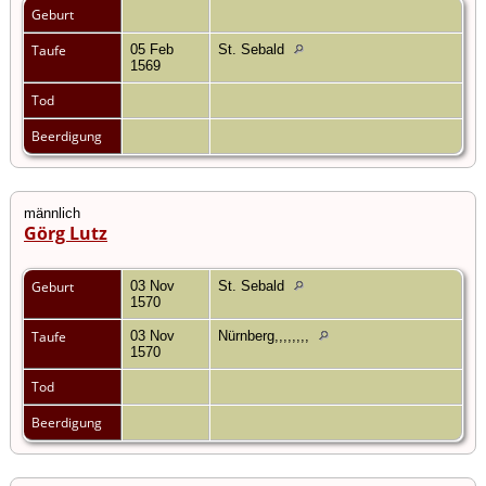
Geburt
Taufe
05 Feb
St. Sebald
1569
Tod
Beerdigung
männlich
Görg Lutz
Geburt
03 Nov
St. Sebald
1570
Taufe
03 Nov
Nürnberg,,,,,,,,
1570
Tod
Beerdigung