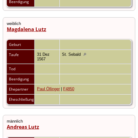
Beerdigung
weiblich
Magdalena Lutz
Geburt
Taufe
31 Dez
St. Sebald
1567
Tod
Beerdigung
Ehepartner
Paul Öllinger
|
F4850
Eheschließung
männlich
Andreas Lutz