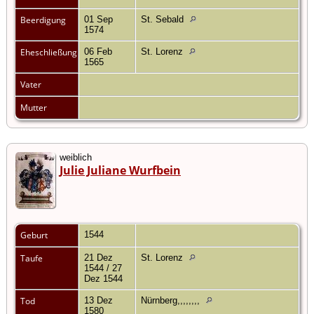
Beerdigung
01 Sep
St. Sebald
1574
Eheschließung
06 Feb
St. Lorenz
1565
Vater
Mutter
weiblich
Julie Juliane Wurfbein
Geburt
1544
Taufe
21 Dez
St. Lorenz
1544 / 27
Dez 1544
Tod
13 Dez
Nürnberg,,,,,,,,
1580