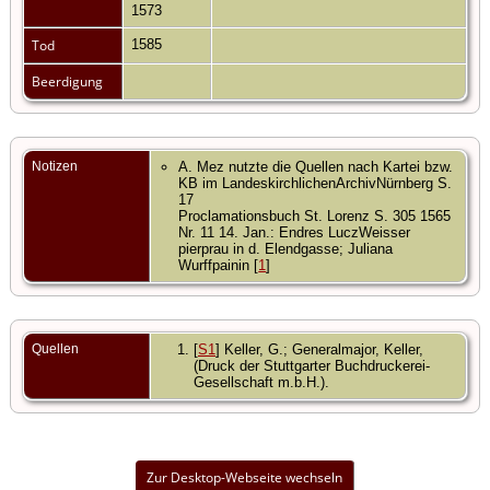
1573
Tod
1585
Beerdigung
Notizen
A. Mez nutzte die Quellen nach Kartei bzw.
KB im LandeskirchlichenArchivNürnberg S.
17
Proclamationsbuch St. Lorenz S. 305 1565
Nr. 11 14. Jan.: Endres LuczWeisser
pierprau in d. Elendgasse; Juliana
Wurffpainin [
1
]
Quellen
[
S1
] Keller, G.; Generalmajor, Keller,
(Druck der Stuttgarter Buchdruckerei-
Gesellschaft m.b.H.).
Zur Desktop-Webseite wechseln