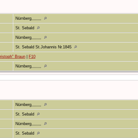
5
Nürnberg,,,,,,,,
5
St. Sebald
1
Nürnberg,,,,,,,,
1
St. Sebald St.Johannis Nr.1845
ristoph" Braun
|
F10
Nürnberg,,,,,,,,
7
Nürnberg,,,,,,,,
7
St. Sebald
7
Nürnberg,,,,,,,,
7
St. Sebald