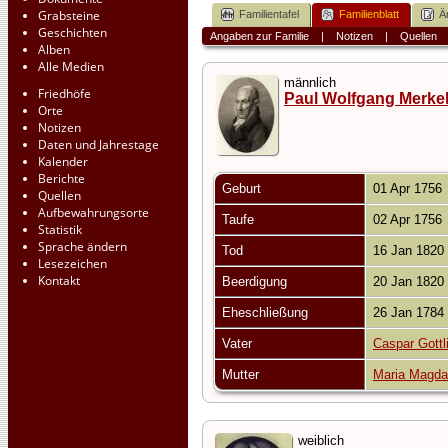
Grabsteine
Familientafel
Familienblatt
Ä
Geschichten
Angaben zur Familie
|
Notizen
|
Quellen
Alben
Alle Medien
männlich
Friedhöfe
Paul Wolfgang Merke
Orte
Notizen
Daten und Jahrestage
Kalender
Berichte
Geburt
01 Apr 1756
Quellen
Aufbewahrungsorte
Taufe
02 Apr 1756
Statistik
Sprache ändern
Tod
16 Jan 1820
Lesezeichen
Kontakt
Beerdigung
20 Jan 1820
Eheschließung
26 Jan 178
Vater
Caspar Gottl
Mutter
Maria Magda
weiblich