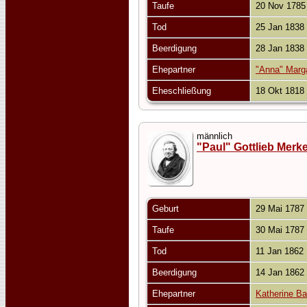
Taufe
20 Nov 178
Tod
25 Jan 1838
Beerdigung
28 Jan 1838
Ehepartner
"Anna" Marg
Eheschließung
18 Okt 1818
männlich
"Paul" Gottlieb Merke
Geburt
29 Mai 1787
Taufe
30 Mai 1787
Tod
11 Jan 1862
Beerdigung
14 Jan 1862
Ehepartner
Katherine Ba