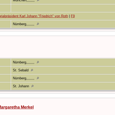
München,,,,,,,,
rialpräsident Karl Johann "Friedrich" von Roth
|
F9
9
Nürnberg,,,,,,,,
4
Nürnberg,,,,,,,,
4
St. Sebald
Nürnberg,,,,,,,,
St. Johann
argaretha Merkel