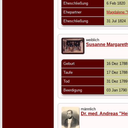
Eheschließung
6 Feb 1820
Ehepartner
Magdalene "W
Eheschließung
31 Jul 1824
weiblich
Susanne Margareth
Geburt
16 Dez 178
Taufe
17 Dez 178
Tod
31 Dez 178
Beerdigung
03 Jan 1790
männlich
Dr. med. Andreas "He