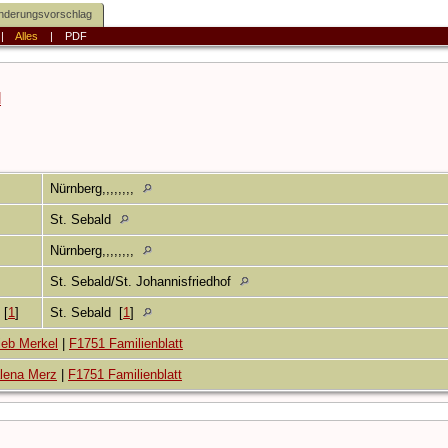
nderungsvorschlag
|
Alles
|
PDF
l
Nürnberg,,,,,,,,
St. Sebald
Nürnberg,,,,,,,,
St. Sebald/St. Johannisfriedhof
4
[
1
]
St. Sebald
[
1
]
ieb Merkel
|
F1751 Familienblatt
lena Merz
|
F1751 Familienblatt