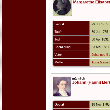
Margarethe Elisabe
Geburt
29 Jul 1765
Taufe
30 Jul 1765
Tod
30 Apr 1831
Beerdigung
03 Mai 1831
Vater
Johannes Be
Mutter
Anna Maria 
männlich
Johann (Hanni) Mer
Geburt
18 Nov 178