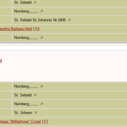
5
St. Sebald
Nürnberg,,,,,,,,
St. Sebald St.Johannis Nr.1845
aretha Barbara Held
|
F4
Nürnberg,,,,,,,,
l
Nürnberg,,,,,,,,
St. Sebald
Nürnberg,,,,,,,,
St. Johann
rbara "Wilhelmine" Cnopf
|
F7