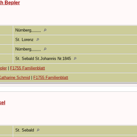
th Bepler
Nürnberg,,,,,,,,
St. Lorenz
Nürnberg,,,,,,,,
St. Sebald St.Johannis Nr.1845
pler
|
F1755 Familienblatt
Katharine Schmid
|
F1755 Familienblatt
kel
5
St. Sebald