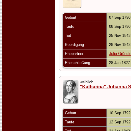
Geburt
07 Sep 179
Taufe
08 Sep 179
Tod
25 Nov 184
Beerdigung
28 Nov 184
Ehepartner
Julia Gründle
Eheschließung
28 Jan 1827
weiblich
"Katharina" Johanna 
Geburt
10 Sep 179
Taufe
12 Sep 179