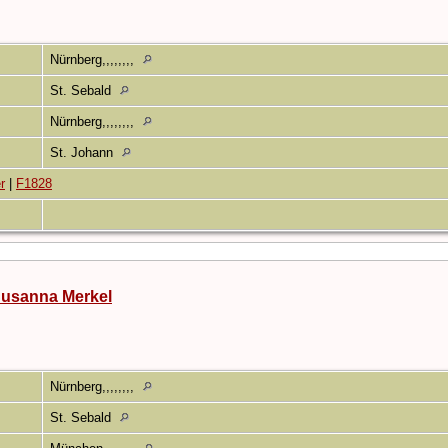
0
Nürnberg,,,,,,,,
0
St. Sebald
3
Nürnberg,,,,,,,,
3
St. Johann
r
|
F1828
Susanna Merkel
2
Nürnberg,,,,,,,,
2
St. Sebald