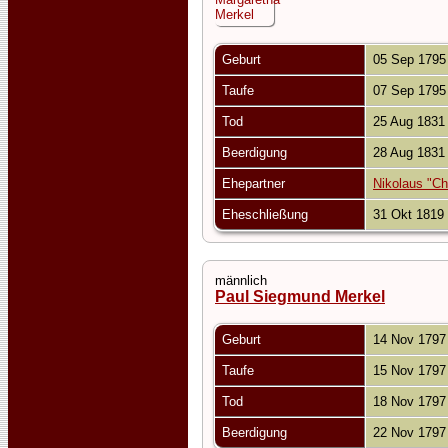
Geburt
05 Sep 179
Taufe
07 Sep 179
Tod
25 Aug 183
Beerdigung
28 Aug 183
Ehepartner
Nikolaus "Ch
Eheschließung
31 Okt 1819
männlich
Paul Siegmund Merkel
Geburt
14 Nov 179
Taufe
15 Nov 179
Tod
18 Nov 179
Beerdigung
22 Nov 179