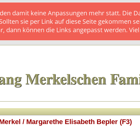
s finden damit keine Anpassungen mehr statt. Die
 Sollten sie per Link auf diese Seite gekommen se
ar, dann können die Links angepasst werden. Vie
ang Merkelschen Fami
Merkel / Margarethe Elisabeth Bepler (F3)