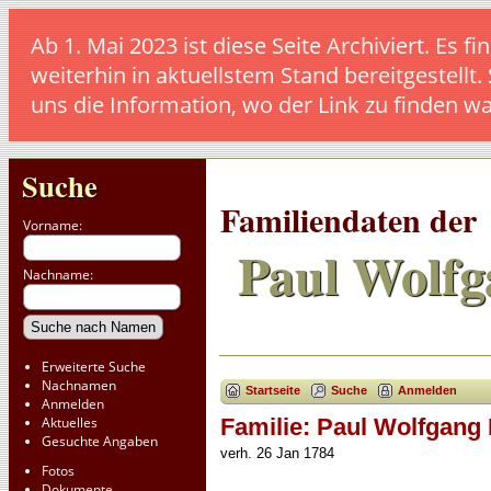
Ab 1. Mai 2023 ist diese Seite Archiviert. E
weiterhin in aktuellstem Stand bereitgestellt.
uns die Information, wo der Link zu finden w
Suche
Familiendaten der
Vorname:
Paul Wolfg
Nachname:
Erweiterte Suche
Nachnamen
Startseite
Suche
Anmelden
Anmelden
Aktuelles
Familie: Paul Wolfgang 
Gesuchte Angaben
verh. 26 Jan 1784
Fotos
Dokumente