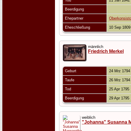
Tod
21 Jan 1842
Beerdigung
Ehepartner
Oberkonsisto
Eheschließung
10 Sep 180
männlich
Friedrich Merkel
Geburt
24 Mrz 179
Taufe
26 Mrz 179
Tod
25 Apr 1795
Beerdigung
29 Apr 1795
weiblich
"Johanna" Susanna M