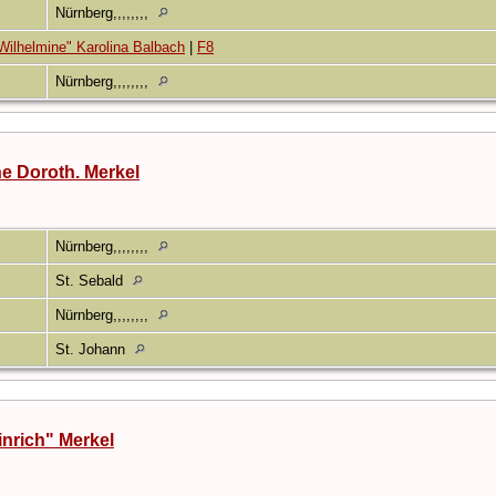
Nürnberg,,,,,,,,
ilhelmine" Karolina Balbach
|
F8
Nürnberg,,,,,,,,
e Doroth. Merkel
8
Nürnberg,,,,,,,,
8
St. Sebald
9
Nürnberg,,,,,,,,
St. Johann
inrich" Merkel