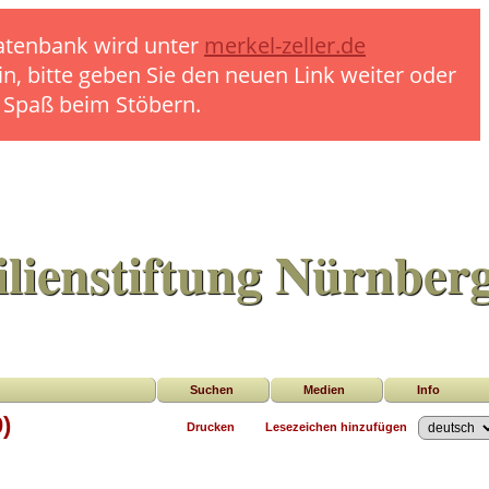
 Datenbank wird unter
merkel-zeller.de
in, bitte geben Sie den neuen Link weiter oder
l Spaß beim Stöbern.
lienstiftung Nürnber
Suchen
Medien
Info
)
Drucken
Lesezeichen hinzufügen