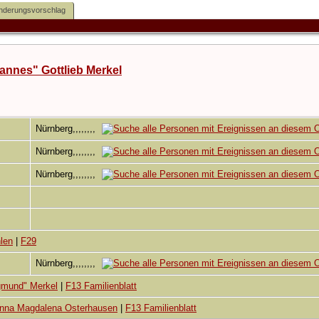
nderungsvorschlag
annes" Gottlieb Merkel
6
Nürnberg,,,,,,,,
Nürnberg,,,,,,,,
Nürnberg,,,,,,,,
len
|
F29
Nürnberg,,,,,,,,
gmund" Merkel
|
F13 Familienblatt
anna Magdalena Osterhausen
|
F13 Familienblatt