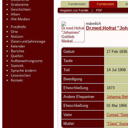
Grabsteine
Familientafel
Familienblatt
Ä
Geschichten
Angaben zur Familie
|
PDF
Alben
Alle Medien
männlich
Friedhöfe
Dr.med.Hofrat "Joh
Orte
Notizen
Daten und Jahrestage
Kalender
Berichte
Geburt
17 Feb 183
Quellen
Aufbewahrungsorte
Taufe
Statistik
Tod
14 Jul 1908
Sprache ändern
Lesezeichen
Beerdigung
Kontakt
Eheschließung
1873
Andere Ehepartner
Johanna Reh
Eheschließung
01 Mai 1866
Vater
Conrad "Sie
Mutter
"Clara" Sus