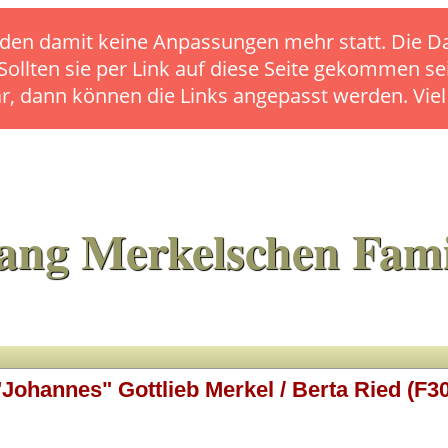
s finden damit keine Anpassungen mehr statt. Die
 Sollten sie per Link auf diese Seite gekommen se
ar, dann können die Links angepasst werden. Vie
ang Merkelschen Fami
"Johannes" Gottlieb Merkel / Berta Ried (F30