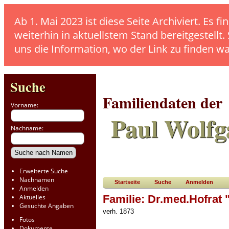
Ab 1. Mai 2023 ist diese Seite Archiviert. E
weiterhin in aktuellstem Stand bereitgestellt.
uns die Information, wo der Link zu finden w
Suche
Familiendaten der
Vorname:
Paul Wolfg
Nachname:
Erweiterte Suche
Nachnamen
Startseite
Suche
Anmelden
Anmelden
Aktuelles
Familie: Dr.med.Hofrat 
Gesuchte Angaben
verh. 1873
Fotos
Dokumente