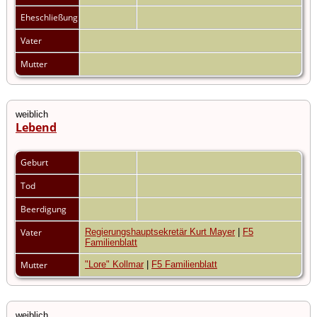
Eheschließung
Vater
Mutter
weiblich
Lebend
Geburt
Tod
Beerdigung
Vater
Regierungshauptsekretär Kurt Mayer
|
F5
Familienblatt
Mutter
"Lore" Kollmar
|
F5 Familienblatt
weiblich