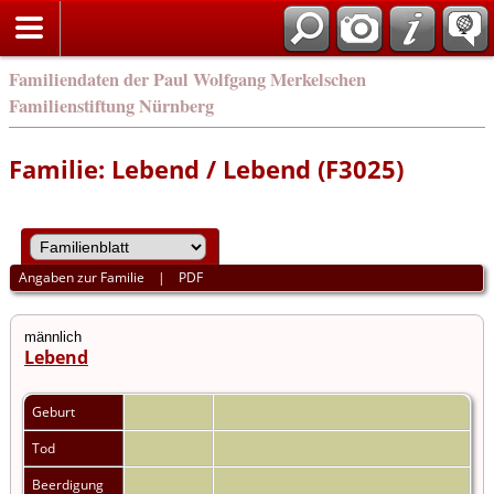
english
Familiendaten der Paul Wolfgang Merkelschen
Familienstiftung Nürnberg
Familie: Lebend / Lebend (F3025)
Angaben zur Familie
|
PDF
männlich
Lebend
Geburt
Tod
Beerdigung