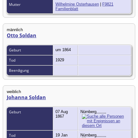
Mutter
Wilhelmine Osterhausen
|
F9821
Familienblatt
männlich
Otto Soldan
Geburt
um 1864
Tod
1929
Beerdigung
weiblich
Johanna Soldan
Geburt
07 Aug
Nürnberg,,,,,,,,
1867
Tod
19 Jan
Nürnberg,,,,,,,,