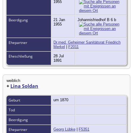
1955
Beerdigung
21 Jan
Johannisfriedhof B 6 b
1955
Ehepartner
Dr.med. Geheimer Sanitätsrat Friedrich
Merkel
|
F2011
Eheschließung
28 Jul
1891
weiblich
+
Lina Soldan
Geburt
um 1870
Tod
Beerdigung
Ehepartner
Georg Lübke
|
F5351