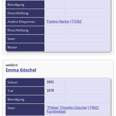
Beerdigung
Eheschließung
Andere Ehepartner
Pauline Hacker
|
F5352
Eheschließung
Vater
Mutter
weiblich
Emma Göschel
Geburt
1841
Tod
1878
Beerdigung
Vater
"Philipp" Florentin Göschel
|
F9821
Familienblatt