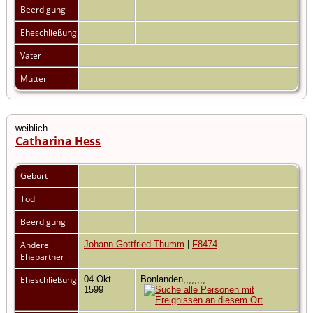
Beerdigung
Eheschließung
Vater
Mutter
weiblich
Catharina Hess
Geburt
Tod
Beerdigung
Andere
Johann Gottfried Thumm
|
F8474
Ehepartner
Eheschließung
04 Okt
Bonlanden,,,,,,,,
1599