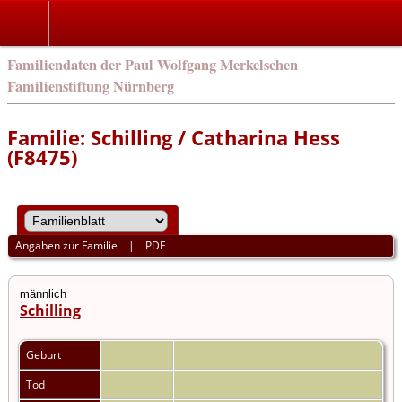
english
Familiendaten der Paul Wolfgang Merkelschen
Familienstiftung Nürnberg
Familie: Schilling / Catharina Hess
(F8475)
Angaben zur Familie
|
PDF
männlich
Schilling
Geburt
Tod