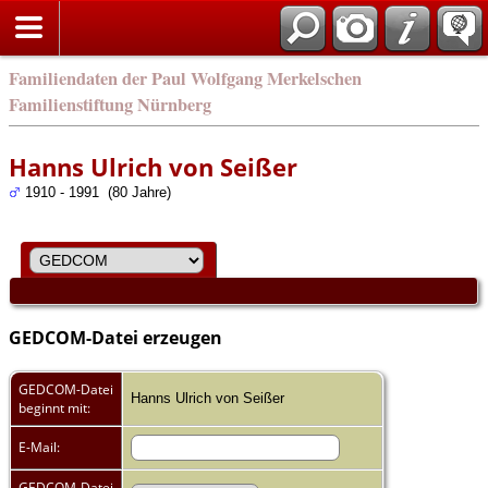
english
Familiendaten der Paul Wolfgang Merkelschen
Familienstiftung Nürnberg
Hanns Ulrich von Seißer
1910 - 1991 (80 Jahre)
GEDCOM-Datei erzeugen
GEDCOM-Datei
Hanns Ulrich von Seißer
beginnt mit:
E-Mail:
GEDCOM-Datei