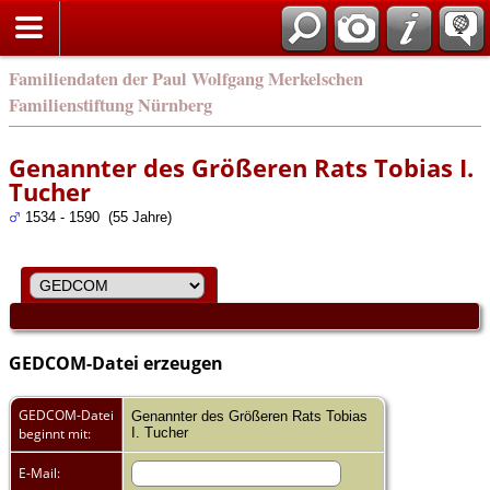
english
Familiendaten der Paul Wolfgang Merkelschen
Familienstiftung Nürnberg
Genannter des Größeren Rats Tobias I.
Tucher
1534 - 1590 (55 Jahre)
GEDCOM-Datei erzeugen
GEDCOM-Datei
Genannter des Größeren Rats Tobias
beginnt mit:
I. Tucher
E-Mail: