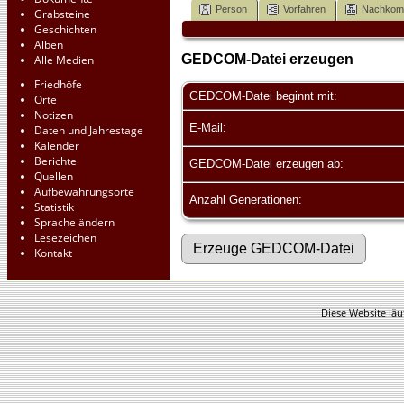
Person
Vorfahren
Nachko
Grabsteine
Geschichten
Alben
GEDCOM-Datei erzeugen
Alle Medien
Friedhöfe
GEDCOM-Datei beginnt mit:
Orte
Notizen
E-Mail:
Daten und Jahrestage
Kalender
Berichte
GEDCOM-Datei erzeugen ab:
Quellen
Aufbewahrungsorte
Anzahl Generationen:
Statistik
Sprache ändern
Lesezeichen
Kontakt
Diese Website läu