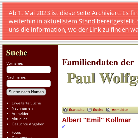
Ab 1. Mai 2023 ist diese Seite Archiviert. E
weiterhin in aktuellstem Stand bereitgestellt.
uns die Information, wo der Link zu finden w
Suche
Familiendaten der
Vorname:
Paul Wolfg
Nachname:
Erweiterte Suche
Nachnamen
Startseite
Suche
Anmelden
Anmelden
Aktuelles
Albert "Emil" Kollmar
Gesuchte Angaben
Fotos
Dokumente