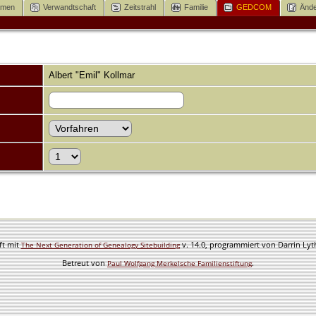
mmen
Verwandtschaft
Zeitstrahl
Familie
GEDCOM
Ände
Albert "Emil" Kollmar
ft mit
v. 14.0, programmiert von Darrin Ly
The Next Generation of Genealogy Sitebuilding
Betreut von
.
Paul Wolfgang Merkelsche Familienstiftung