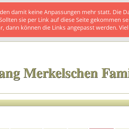
s finden damit keine Anpassungen mehr statt. Die
 Sollten sie per Link auf diese Seite gekommen se
ar, dann können die Links angepasst werden. Vie
ang Merkelschen Fami