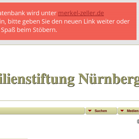
 Datenbank wird unter
merkel-zeller.de
in, bitte geben Sie den neuen Link weiter oder
l Spaß beim Stöbern.
lienstiftung Nürnber
Suchen
Medien