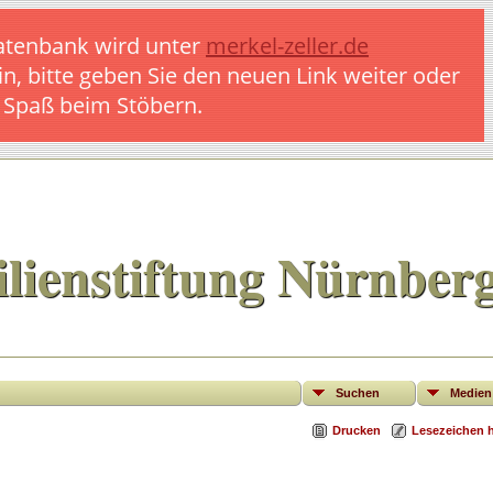
 Datenbank wird unter
merkel-zeller.de
in, bitte geben Sie den neuen Link weiter oder
l Spaß beim Stöbern.
lienstiftung Nürnber
Suchen
Medien
Drucken
Lesezeichen 