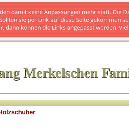
s finden damit keine Anpassungen mehr statt. Die
 Sollten sie per Link auf diese Seite gekommen se
ar, dann können die Links angepasst werden. Vie
ang Merkelschen Fami
Holzschuher