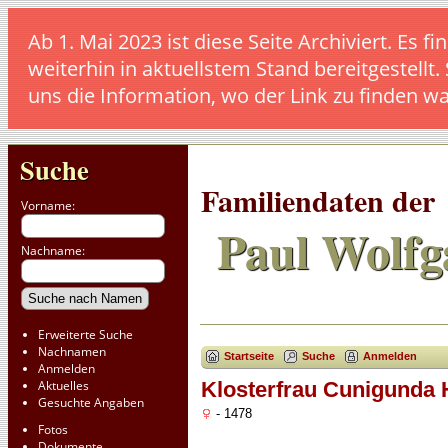
Ab 1. Mai 2023 ist diese Seite Archiviert. E
weiterhin in aktuellstem Stand bereitgestellt.
uns die Information, wo der Link zu finden w
Suche
Familiendaten der
Vorname:
Paul Wolfg
Nachname:
Erweiterte Suche
Nachnamen
Startseite
Suche
Anmelden
Anmelden
Aktuelles
Klosterfrau Cunigunda 
Gesuchte Angaben
- 1478
Fotos
Dokumente