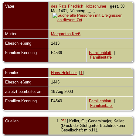
Vater
des Rats Friedrich Holzschuher
gest.
30
Mai 1431, Nürnberg,,,,,,,,
Mutter
Margaretha Kreß
Eheschließung
1413
Familien-Kennung
F4536
Familienblatt
|
Familientafel
Familie
Hans Helchner
[
1
]
Eheschließung
1445
Zuletzt bearbeitet am
19 Aug 2003
Familien-Kennung
F4540
Familienblatt
|
Familientafel
Quellen
[
S1
] Keller, G.; Generalmajor, Keller,
(Druck der Stuttgarter Buchdruckerei-
Gesellschaft m.b.H.).