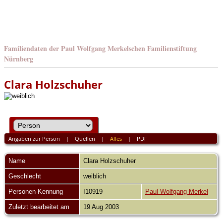
Familiendaten der Paul Wolfgang Merkelschen Familienstiftung
Nürnberg
Clara Holzschuher
Angaben zur Person
|
Quellen
|
Alles
|
PDF
Name
Clara
Holzschuher
Geschlecht
weiblich
Personen-Kennung
I10919
Paul Wolfgang Merkel
Zuletzt bearbeitet am
19 Aug 2003