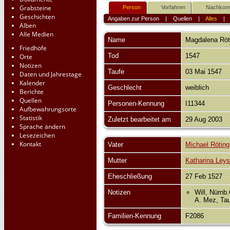
Grabsteine
Person
Vorfahren
Nachko
Geschichten
Angaben zur Person
|
Quellen
|
Alles
Alben
Alle Medien
Name
Magdalena
Röt
Friedhöfe
Tod
1547
Orte
Notizen
Taufe
03 Mai 1547
Daten und Jahrestage
Kalender
Geschlecht
weiblich
Berichte
Quellen
Personen-Kennung
I11344
Aufbewahrungsorte
Statistik
Zuletzt bearbeitet am
29 Aug 2003
Sprache ändern
Lesezeichen
Kontakt
Vater
Michael Röting
Mutter
Katharina Leys
Eheschließung
27 Feb 1527
Notizen
Will, Nürnb
A. Mez, Tau
Familien-Kennung
F2086