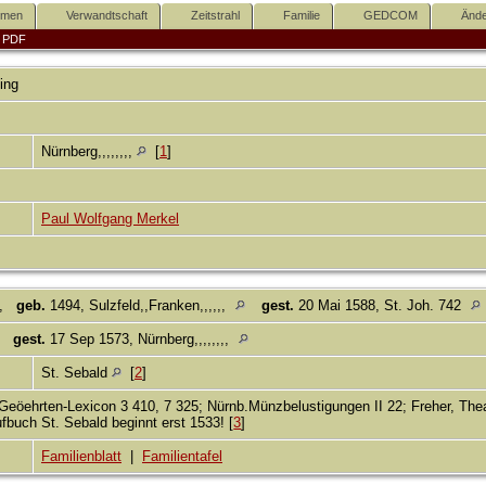
mmen
Verwandtschaft
Zeitstrahl
Familie
GEDCOM
Ände
|
PDF
ing
Nürnberg,,,,,,,,
[
1
]
Paul Wolfgang Merkel
,
geb.
1494, Sulzfeld,,Franken,,,,,,
gest.
20 Mai 1588, St. Joh. 742
gest.
17 Sep 1573, Nürnberg,,,,,,,,
St. Sebald
[
2
]
.Geöehrten-Lexicon 3 410, 7 325; Nürnb.Münzbelustigungen II 22; Freher, The
fbuch St. Sebald beginnt erst 1533! [
3
]
Familienblatt
|
Familientafel