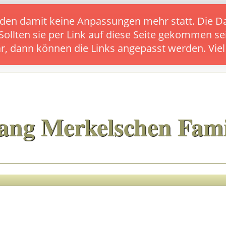
s finden damit keine Anpassungen mehr statt. Die
 Sollten sie per Link auf diese Seite gekommen se
ar, dann können die Links angepasst werden. Vie
ang Merkelschen Fami