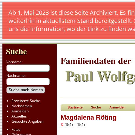
Ab 1. Mai 2023 ist diese Seite Archiviert. E
weiterhin in aktuellstem Stand bereitgestellt.
uns die Information, wo der Link zu finden w
Suche
Familiendaten der
Vorname:
Paul Wolfg
Nachname:
Erweiterte Suche
Nachnamen
Startseite
Suche
Anmelden
Anmelden
Aktuelles
Magdalena Röting
Gesuchte Angaben
1547 - 1547
Fotos
Dokumente