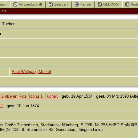
mmen
Verwandtschaft
Zeitstrahl
Familie
GEDCOM
Ände
|
PDF
.
Tucher
er
Paul Wolfgang Merkel
Größeren Rats Tobias I. Tucher
,
geb.
19 Apr 1534
gest.
04 Mrz 1590 (Alte
ff
gest.
10 Jan 1574
s Große Tucherbuch, Stadtarchiv Nürnberg, E 29/III Nr. 258,HdBG-StaN-005
89v (Nr. 138, 8. Stammlinie, 43. Generation, Jüngere Linie)