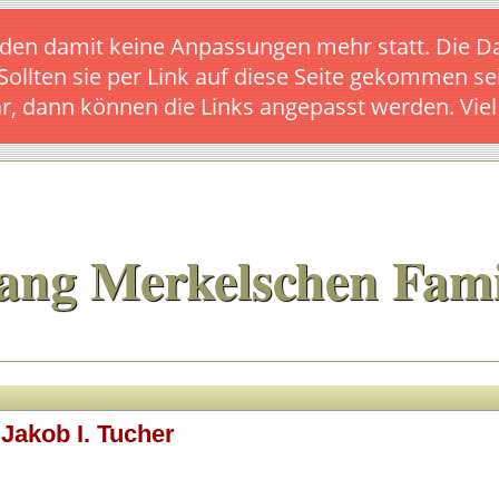
s finden damit keine Anpassungen mehr statt. Die
 Sollten sie per Link auf diese Seite gekommen se
ar, dann können die Links angepasst werden. Vie
ang Merkelschen Fami
 Jakob I. Tucher