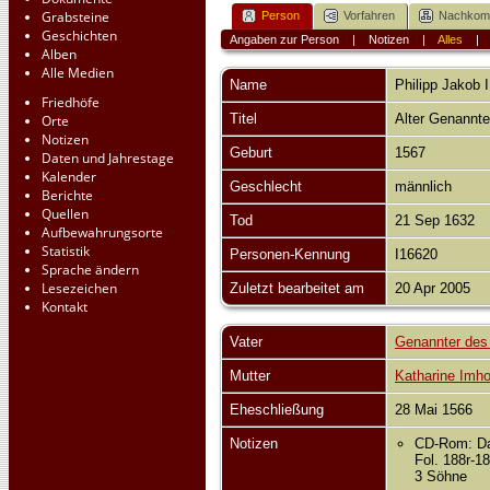
Grabsteine
Person
Vorfahren
Nachko
Geschichten
Angaben zur Person
|
Notizen
|
Alles
Alben
Alle Medien
Name
Philipp Jakob I
Friedhöfe
Titel
Alter Genannt
Orte
Notizen
Geburt
1567
Daten und Jahrestage
Kalender
Geschlecht
männlich
Berichte
Quellen
Tod
21 Sep 1632
Aufbewahrungsorte
Statistik
Personen-Kennung
I16620
Sprache ändern
Lesezeichen
Zuletzt bearbeitet am
20 Apr 2005
Kontakt
Vater
Genannter des 
Mutter
Katharine Imho
Eheschließung
28 Mai 1566
Notizen
CD-Rom: Da
Fol. 188r-1
3 Söhne