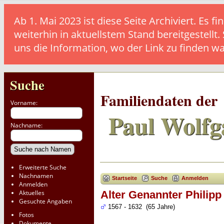
Ab 1. Mai 2023 ist diese Seite Archiviert. E
weiterhin in aktuellstem Stand bereitgestellt.
uns die Information, wo der Link zu finden w
Suche
Familiendaten der
Vorname:
Paul Wolfg
Nachname:
Erweiterte Suche
Nachnamen
Startseite
Suche
Anmelden
Anmelden
Aktuelles
Alter Genannter Philipp
Gesuchte Angaben
1567 - 1632 (65 Jahre)
Fotos
Dokumente