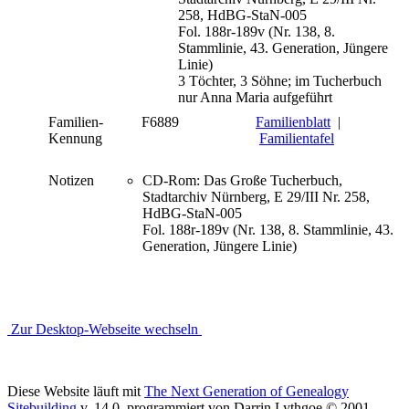
258, HdBG-StaN-005
Fol. 188r-189v (Nr. 138, 8.
Stammlinie, 43. Generation, Jüngere
Linie)
3 Töchter, 3 Söhne; im Tucherbuch
nur Anna Maria aufgeführt
Familien-
F6889
Familienblatt
|
Kennung
Familientafel
Notizen
CD-Rom: Das Große Tucherbuch,
Stadtarchiv Nürnberg, E 29/III Nr. 258,
HdBG-StaN-005
Fol. 188r-189v (Nr. 138, 8. Stammlinie, 43.
Generation, Jüngere Linie)
Zur Desktop-Webseite wechseln
Diese Website läuft mit
The Next Generation of Genealogy
Sitebuilding
v. 14.0, programmiert von Darrin Lythgoe © 2001-