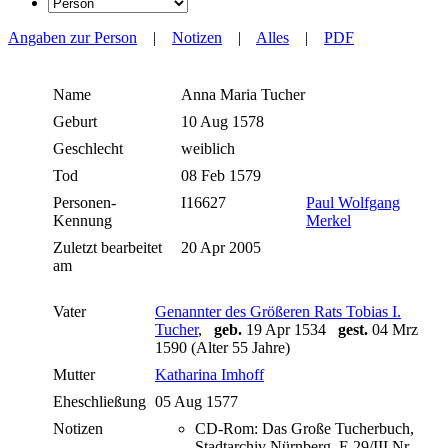
Angaben zur Person
|
Notizen
|
Alles
|
PDF
Name
Anna Maria
Tucher
Geburt
10 Aug 1578
Geschlecht
weiblich
Tod
08 Feb 1579
Personen-
I16627
Paul Wolfgang
Kennung
Merkel
Zuletzt bearbeitet
20 Apr 2005
am
Vater
Genannter des Größeren Rats Tobias I.
Tucher
,
geb.
19 Apr 1534
gest.
04 Mrz
1590 (Alter 55 Jahre)
Mutter
Katharina Imhoff
Eheschließung
05 Aug 1577
Notizen
CD-Rom: Das Große Tucherbuch,
Stadtarchiv Nürnberg, E 29/III Nr.