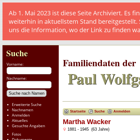
Ab 1. Mai 2023 ist diese Seite Archiviert. E
weiterhin in aktuellstem Stand bereitgestellt.
uns die Information, wo der Link zu finden w
Suche
Familiendaten der
Vorname:
Paul Wolfg
Nachname:
Erweiterte Suche
Nachnamen
Startseite
Suche
Anmelden
Anmelden
Aktuelles
Martha Wacker
Gesuchte Angaben
1881 - 1945 (63 Jahre)
Fotos
Dokumente