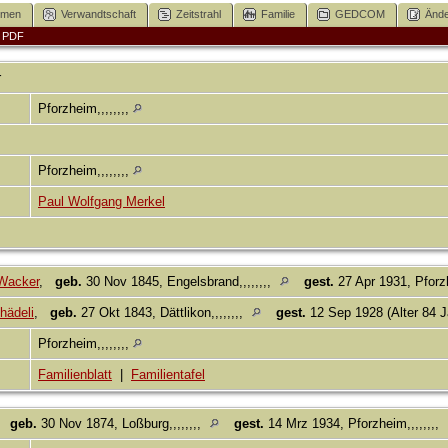
mmen
Verwandtschaft
Zeitstrahl
Familie
GEDCOM
Ände
|
PDF
r
Pforzheim,,,,,,,,
Pforzheim,,,,,,,,
Paul Wolfgang Merkel
 Wacker
,
geb.
30 Nov 1845, Engelsbrand,,,,,,,,
gest.
27 Apr 1931, Pforzh
hädeli
,
geb.
27 Okt 1843, Dättlikon,,,,,,,,
gest.
12 Sep 1928 (Alter 84 
Pforzheim,,,,,,,,
Familienblatt
|
Familientafel
,
geb.
30 Nov 1874, Loßburg,,,,,,,,
gest.
14 Mrz 1934, Pforzheim,,,,,,,,