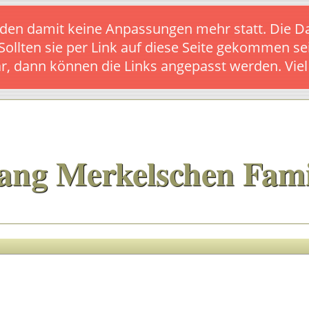
s finden damit keine Anpassungen mehr statt. Die
 Sollten sie per Link auf diese Seite gekommen se
ar, dann können die Links angepasst werden. Vie
ang Merkelschen Fami