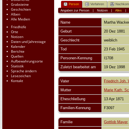
Grabsteine
Person
Vorfahren
Nachko
Geschichten
Angaben zur Person
|
Notizen
|
Alles
Alben
Alle Medien
Name
Martha
Wacke
Friedhöfe
Geburt
20 Dez 1881
Orte
Notizen
Geschlecht
weiblich
Daten und Jahrestage
Kalender
Tod
23 Feb 1945
Berichte
Quellen
Personen-Kennung
I1708
Aufbewahrungsorte
Statistik
Zuletzt bearbeitet am
19 Dez 1998
Sprache ändern
Lesezeichen
Kontakt
Vater
Friedrich Joh.
Mutter
Marie Kath. Sc
Eheschließung
13 Apr 1871
Familien-Kennung
F3097
Familie
Gottlob Mayer