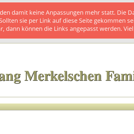
s finden damit keine Anpassungen mehr statt. Die
 Sollten sie per Link auf diese Seite gekommen se
ar, dann können die Links angepasst werden. Vie
ang Merkelschen Fami