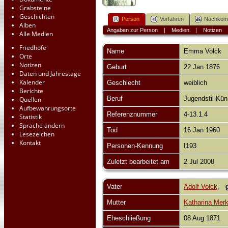
Grabsteine
Geschichten
Person
Vorfahren
Nachko
Alben
Angaben zur Person
|
Medien
|
Notizen
Alle Medien
Friedhöfe
Name
Emma
Volck
Orte
Notizen
Geburt
22 Jan 1876
Daten und Jahrestage
Kalender
Geschlecht
weiblich
Berichte
Beruf
Jugendstil-Kün
Quellen
Aufbewahrungsorte
Referenznummer
4-13.1.4
Statistik
Sprache ändern
Tod
16 Jan 1960
Lesezeichen
Kontakt
Personen-Kennung
I193
Zuletzt bearbeitet am
2 Jul 2008
Vater
Adolf Volck
,
Mutter
Katharina Merk
Eheschließung
08 Aug 1871