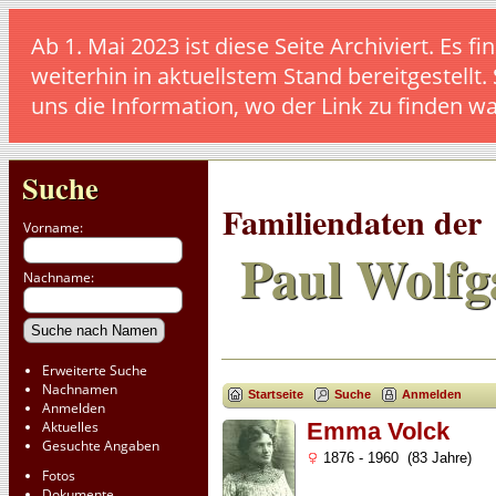
Ab 1. Mai 2023 ist diese Seite Archiviert. E
weiterhin in aktuellstem Stand bereitgestellt.
uns die Information, wo der Link zu finden w
Suche
Familiendaten der
Vorname:
Paul Wolfg
Nachname:
Erweiterte Suche
Nachnamen
Startseite
Suche
Anmelden
Anmelden
Aktuelles
Emma Volck
Gesuchte Angaben
1876 - 1960 (83 Jahre)
Fotos
Dokumente