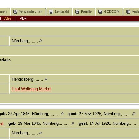
mmen
Verwandtschaft
Zeitstrahl
Familie
GEDCOM
Ände
|
Alles
|
PDF
Nürnberg,,,,,,,,
stlerin
Heroldsberg,,,,,,,,
Paul Wolfgang Merkel
geb.
22 Apr 1845, Nürnberg,,,,,,,,
gest.
27 Mrz 1926, Nürnberg,,,,,,,,
el
,
geb.
19 Mai 1846, Nürnberg,,,,,,,,
gest.
14 Jul 1926, Nürnberg,,,,,,,
Nürnberg,,,,,,,,