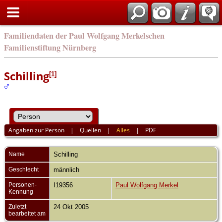
english
Familiendaten der Paul Wolfgang Merkelschen
Familienstiftung Nürnberg
Schilling
[
1
]
Angaben zur Person
|
Quellen
|
Alles
|
PDF
Name
Schilling
Geschlecht
männlich
Personen-
I19356
Paul Wolfgang Merkel
Kennung
Zuletzt
24 Okt 2005
bearbeitet am