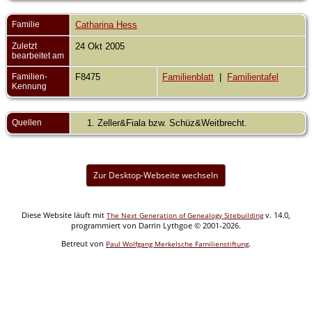
Familie
Catharina Hess
Zuletzt
24 Okt 2005
bearbeitet am
Familien-
F8475
Familienblatt
|
Familientafel
Kennung
Quellen
Zeller&Fiala bzw. Schüz&Weitbrecht.
Zur Desktop-Webseite wechseln
Diese Website läuft mit
v. 14.0,
The Next Generation of Genealogy Sitebuilding
programmiert von Darrin Lythgoe © 2001-2026.
Betreut von
.
Paul Wolfgang Merkelsche Familienstiftung