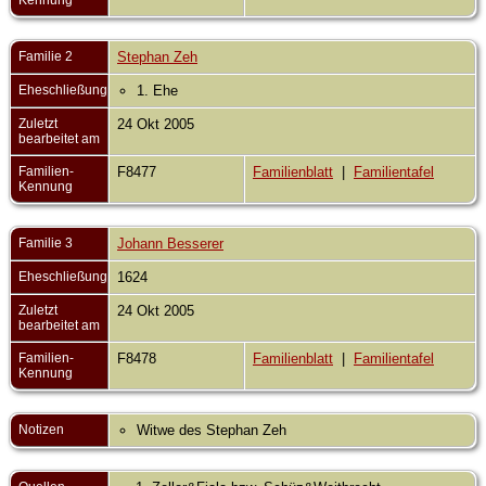
Familie 2
Stephan Zeh
Eheschließung
1. Ehe
Zuletzt
24 Okt 2005
bearbeitet am
Familien-
F8477
Familienblatt
|
Familientafel
Kennung
Familie 3
Johann Besserer
Eheschließung
1624
Zuletzt
24 Okt 2005
bearbeitet am
Familien-
F8478
Familienblatt
|
Familientafel
Kennung
Notizen
Witwe des Stephan Zeh