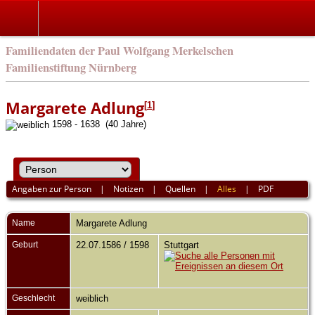
english
Familiendaten der Paul Wolfgang Merkelschen
Familienstiftung Nürnberg
Margarete Adlung
[
1
]
1598 - 1638 (40 Jahre)
Angaben zur Person
|
Notizen
|
Quellen
|
Alles
|
PDF
Name
Margarete
Adlung
Geburt
22.07.1586 / 1598
Stuttgart
Geschlecht
weiblich