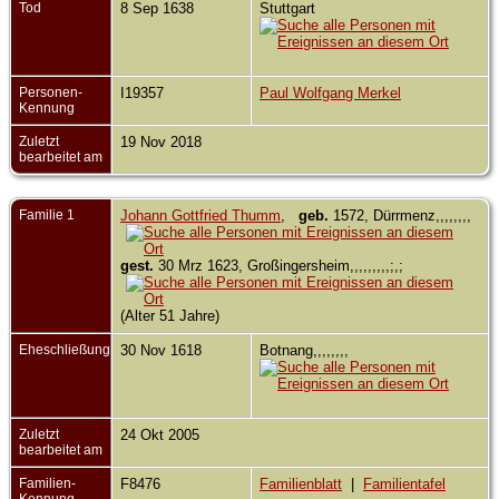
Tod
8 Sep 1638
Stuttgart
Personen-
I19357
Paul Wolfgang Merkel
Kennung
Zuletzt
19 Nov 2018
bearbeitet am
Familie 1
Johann Gottfried Thumm
,
geb.
1572, Dürrmenz,,,,,,,,
gest.
30 Mrz 1623, Großingersheim,,,,,,,,,;,;
(Alter 51 Jahre)
Eheschließung
30 Nov 1618
Botnang,,,,,,,,
Zuletzt
24 Okt 2005
bearbeitet am
Familien-
F8476
Familienblatt
|
Familientafel
Kennung