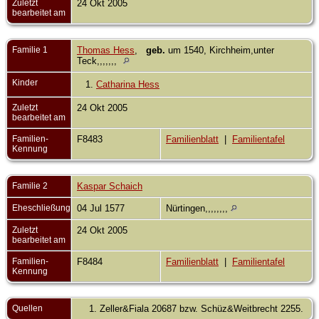
Zuletzt
24 Okt 2005
bearbeitet am
Familie 1
Thomas Hess
,
geb.
um 1540, Kirchheim,unter
Teck,,,,,,,
Kinder
1.
Catharina Hess
Zuletzt
24 Okt 2005
bearbeitet am
Familien-
F8483
Familienblatt
|
Familientafel
Kennung
Familie 2
Kaspar Schaich
Eheschließung
04 Jul 1577
Nürtingen,,,,,,,,
Zuletzt
24 Okt 2005
bearbeitet am
Familien-
F8484
Familienblatt
|
Familientafel
Kennung
Quellen
Zeller&Fiala 20687 bzw. Schüz&Weitbrecht 2255.