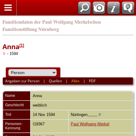
english
Familiendaten der Paul Wolfgang Merkelschen
Familienstiftung Nürnberg
Anna
[
1
]
- 1594
Angaben zur Person
|
Quellen
|
Alles
|
PDF
Name
Anna
Geschlecht
weiblich
Tod
14 Nov 1594
Nürtingen,,,,,,,,
Personen-
I19367
Paul Wolfgang Merkel
Kennung