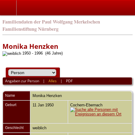
english
Familiendaten der Paul Wolfgang Merkelschen
Familienstiftung Nürnberg
Monika Henzken
1950 - 1996 (46 Jahre)
Angaben zur Person
|
Alles
|
PDF
Name
Monika
Henzken
Geburt
11 Jan 1950
Cochem-Ebernach
Geschlecht
weiblich