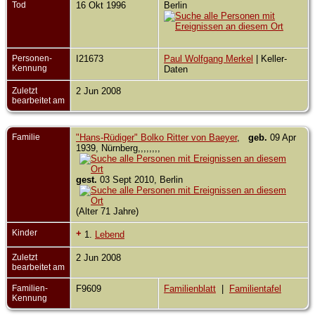
Tod
16 Okt 1996
Berlin
Personen-
I21673
Paul Wolfgang Merkel
| Keller-
Kennung
Daten
Zuletzt
2 Jun 2008
bearbeitet am
Familie
"Hans-Rüdiger" Bolko Ritter von Baeyer
,
geb.
09 Apr
1939, Nürnberg,,,,,,,,
gest.
03 Sept 2010, Berlin
(Alter 71 Jahre)
Kinder
+
1.
Lebend
Zuletzt
2 Jun 2008
bearbeitet am
Familien-
F9609
Familienblatt
|
Familientafel
Kennung