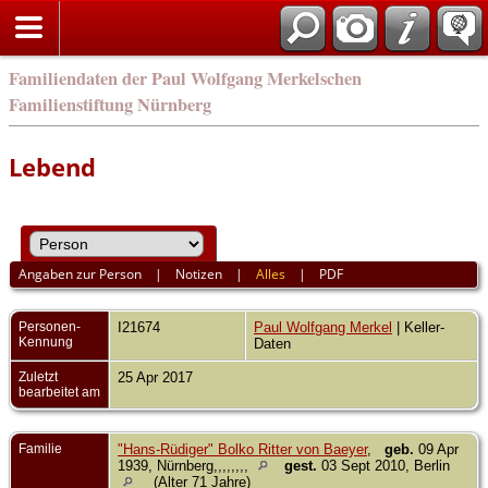
english
Familiendaten der Paul Wolfgang Merkelschen
Familienstiftung Nürnberg
Lebend
Angaben zur Person
|
Notizen
|
Alles
|
PDF
Personen-
I21674
Paul Wolfgang Merkel
| Keller-
Kennung
Daten
Zuletzt
25 Apr 2017
bearbeitet am
Familie
"Hans-Rüdiger" Bolko Ritter von Baeyer
,
geb.
09 Apr
1939, Nürnberg,,,,,,,,
gest.
03 Sept 2010, Berlin
(Alter 71 Jahre)