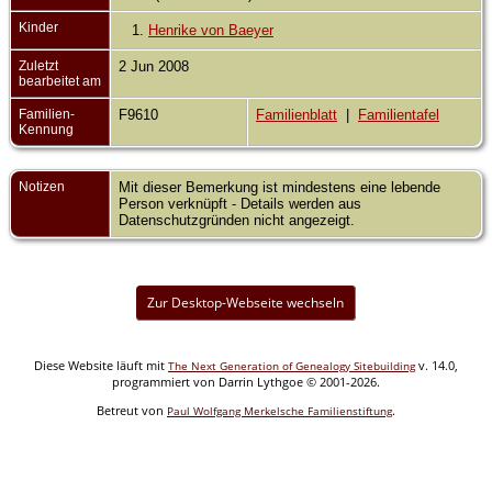
Kinder
1.
Henrike von Baeyer
Zuletzt
2 Jun 2008
bearbeitet am
Familien-
F9610
Familienblatt
|
Familientafel
Kennung
Notizen
Mit dieser Bemerkung ist mindestens eine lebende
Person verknüpft - Details werden aus
Datenschutzgründen nicht angezeigt.
Zur Desktop-Webseite wechseln
Diese Website läuft mit
v. 14.0,
The Next Generation of Genealogy Sitebuilding
programmiert von Darrin Lythgoe © 2001-2026.
Betreut von
.
Paul Wolfgang Merkelsche Familienstiftung