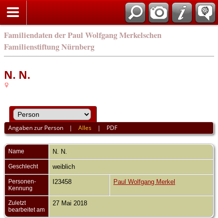
english
Familiendaten der Paul Wolfgang Merkelschen
Familienstiftung Nürnberg
N. N.
Angaben zur Person
|
Alles
|
PDF
Name
N.
N.
Geschlecht
weiblich
Personen-
I23458
Paul Wolfgang Merkel
Kennung
Zuletzt
27 Mai 2018
bearbeitet am