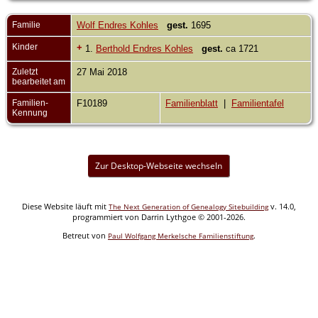
Familie
Wolf Endres Kohles
gest.
1695
Kinder
+
1.
Berthold Endres Kohles
gest.
ca 1721
Zuletzt
27 Mai 2018
bearbeitet am
Familien-
F10189
Familienblatt
|
Familientafel
Kennung
Zur Desktop-Webseite wechseln
Diese Website läuft mit
v. 14.0,
The Next Generation of Genealogy Sitebuilding
programmiert von Darrin Lythgoe © 2001-2026.
Betreut von
.
Paul Wolfgang Merkelsche Familienstiftung