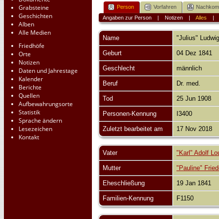
Grabsteine
Person
Vorfahren
Nachko
Geschichten
Angaben zur Person
|
Notizen
|
Alles
Alben
Alle Medien
Name
"Julius" Ludwi
Friedhöfe
Geburt
04 Dez 1841
Orte
Notizen
Geschlecht
männlich
Daten und Jahrestage
Kalender
Beruf
Dr. med.
Berichte
Quellen
Tod
25 Jun 1908
Aufbewahrungsorte
Statistik
Personen-Kennung
I3400
Sprache ändern
Lesezeichen
Zuletzt bearbeitet am
17 Nov 2018
Kontakt
Vater
"Karl" Adolf L
Mutter
"Pauline" Fried
Eheschließung
19 Jan 1841
Familien-Kennung
F1150