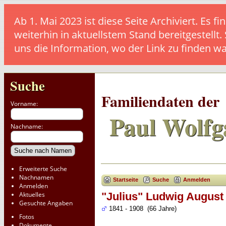
Ab 1. Mai 2023 ist diese Seite Archiviert. E
weiterhin in aktuellstem Stand bereitgestellt.
uns die Information, wo der Link zu finden w
Suche
Familiendaten der
Vorname:
Paul Wolfg
Nachname:
Erweiterte Suche
Nachnamen
Startseite
Suche
Anmelden
Anmelden
Aktuelles
"Julius" Ludwig August
Gesuchte Angaben
1841 - 1908 (66 Jahre)
Fotos
Dokumente