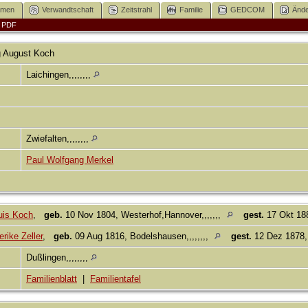
mmen
Verwandtschaft
Zeitstrahl
Familie
GEDCOM
Ände
|
PDF
g August
Koch
Laichingen,,,,,,,,
Zwiefalten,,,,,,,,
Paul Wolfgang Merkel
ouis Koch
,
geb.
10 Nov 1804, Westerhof,Hannover,,,,,,,
gest.
17 Okt 188
erike Zeller
,
geb.
09 Aug 1816, Bodelshausen,,,,,,,,
gest.
12 Dez 1878, 
Dußlingen,,,,,,,,
Familienblatt
|
Familientafel