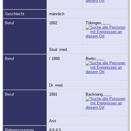
Geschlecht
männlich
Beruf
1882
Tübingen,,,,,,,,
Stud. med.
Beruf
/ 1888
Berlin,,,,,,,,
Dr. med.
Beruf
1891
Backnang,,,,,,,,
Arzt
Referenznummer
4-9.4.5