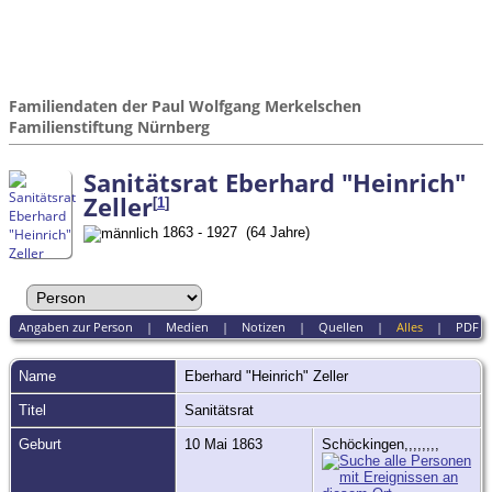
Familiendaten der Paul Wolfgang Merkelschen
Familienstiftung Nürnberg
Sanitätsrat Eberhard "Heinrich"
Zeller
[
1
]
1863 - 1927 (64 Jahre)
Angaben zur Person
|
Medien
|
Notizen
|
Quellen
|
Alles
|
PDF
Name
Eberhard "Heinrich"
Zeller
Titel
Sanitätsrat
Geburt
10 Mai 1863
Schöckingen,,,,,,,,