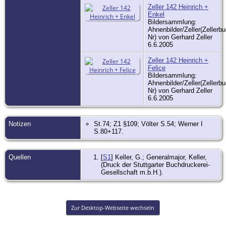
Zeller 142 Heinrich +
Enkel
Bildersammlung:
Ahnenbilder/Zeller(Zellerbu
Nr) von Gerhard Zeller
6.6.2005
Zeller 142 Heinrich +
Felice
Bildersammlung:
Ahnenbilder/Zeller(Zellerbu
Nr) von Gerhard Zeller
6.6.2005
Notizen
St.74; Z1 §109; Völter S.54; Werner I
S.80+117.
Quellen
[
S1
] Keller, G.; Generalmajor, Keller,
(Druck der Stuttgarter Buchdruckerei-
Gesellschaft m.b.H.).
Zur Desktop-Webseite wechseln