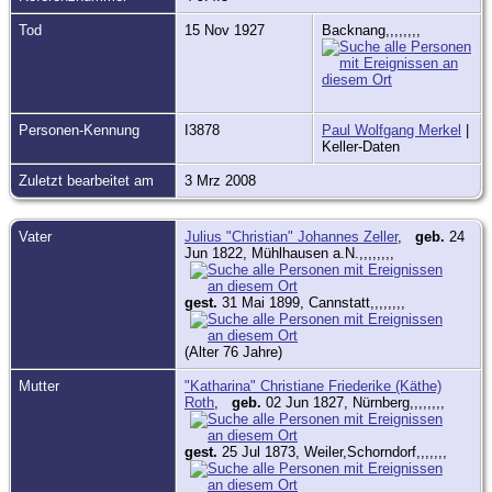
Tod
15 Nov 1927
Backnang,,,,,,,,
Personen-Kennung
I3878
Paul Wolfgang Merkel
|
Keller-Daten
Zuletzt bearbeitet am
3 Mrz 2008
Vater
Julius "Christian" Johannes Zeller
,
geb.
24
Jun 1822, Mühlhausen a.N.,,,,,,,,
gest.
31 Mai 1899, Cannstatt,,,,,,,,
(Alter 76 Jahre)
Mutter
"Katharina" Christiane Friederike (Käthe)
Roth
,
geb.
02 Jun 1827, Nürnberg,,,,,,,,
gest.
25 Jul 1873, Weiler,Schorndorf,,,,,,,