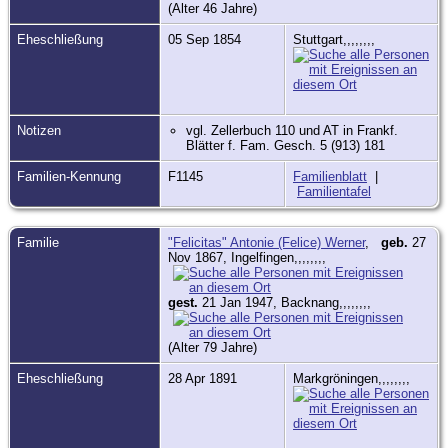
(Alter 46 Jahre)
Eheschließung
05 Sep 1854
Stuttgart,,,,,,,,
Notizen
vgl. Zellerbuch 110 und AT in Frankf.
Blätter f. Fam. Gesch. 5 (913) 181
Familien-Kennung
F1145
Familienblatt
|
Familientafel
Familie
"Felicitas" Antonie (Felice) Werner
,
geb.
27
Nov 1867, Ingelfingen,,,,,,,,
gest.
21 Jan 1947, Backnang,,,,,,,,
(Alter 79 Jahre)
Eheschließung
28 Apr 1891
Markgröningen,,,,,,,,