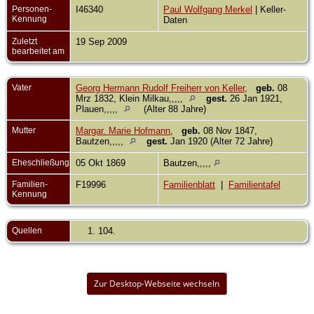
Personen-
I46340
Paul Wolfgang Merkel
| Keller-
Kennung
Daten
Zuletzt
19 Sep 2009
bearbeitet am
Vater
Georg Hermann Rudolf Freiherr von Keller
,
geb.
08
Mrz 1832, Klein Milkau,,,,,
gest.
26 Jan 1921,
Plauen,,,,,
(Alter 88 Jahre)
Mutter
Margar. Marie Hofmann
,
geb.
08 Nov 1847,
Bautzen,,,,,
gest.
Jan 1920 (Alter 72 Jahre)
Eheschließung
05 Okt 1869
Bautzen,,,,,
Familien-
F19996
Familienblatt
|
Familientafel
Kennung
Quellen
104.
Zur Desktop-Webseite wechseln