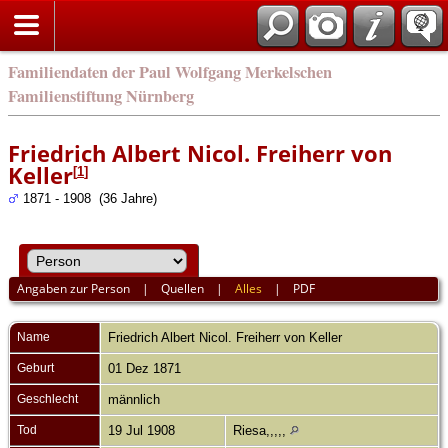
english
Familiendaten der Paul Wolfgang Merkelschen
Familienstiftung Nürnberg
Friedrich Albert Nicol. Freiherr von
Keller
[
1
]
1871 - 1908 (36 Jahre)
Angaben zur Person
|
Quellen
|
Alles
|
PDF
Name
Friedrich Albert Nicol.
Freiherr von Keller
Geburt
01 Dez 1871
Geschlecht
männlich
Tod
19 Jul 1908
Riesa,,,,,