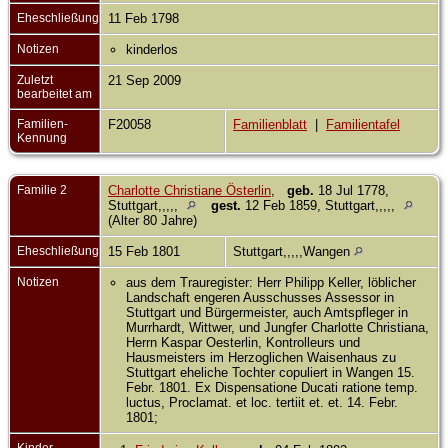
Eheschließung
11 Feb 1798
Notizen
kinderlos
Zuletzt
21 Sep 2009
bearbeitet am
Familien-
F20058
Familienblatt
|
Familientafel
Kennung
Familie 2
Charlotte Christiane Österlin
,
geb.
18 Jul 1778,
Stuttgart,,,,,
gest.
12 Feb 1859, Stuttgart,,,,,
(Alter 80 Jahre)
Eheschließung
15 Feb 1801
Stuttgart,,,,,Wangen
Notizen
aus dem Trauregister: Herr Philipp Keller, löblicher
Landschaft engeren Ausschusses Assessor in
Stuttgart und Bürgermeister, auch Amtspfleger in
Murrhardt, Wittwer, und Jungfer Charlotte Christiana,
Herrn Kaspar Oesterlin, Kontrolleurs und
Hausmeisters im Herzoglichen Waisenhaus zu
Stuttgart eheliche Tochter copuliert in Wangen 15.
Febr. 1801. Ex Dispensatione Ducati ratione temp.
luctus, Proclamat. et loc. tertiit et. et. 14. Febr.
1801;
Kinder