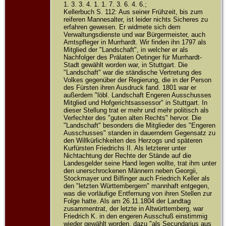
1. 3. 3. 4. 1. 1. 7. 3. 6. 4. 6.;
Kellerbuch S. 112: Aus seiner Frühzeit, bis zum
reiferen Mannesalter, ist leider nichts Sicheres zu
erfahren gewesen. Er widmete sich dem
Verwaltungsdienste und war Bürgermeister, auch
Amtspfleger in Murrhardt. Wir finden ihn 1797 als
Mitglied der "Landschaft", in welcher er als
Nachfolger des Prälaten Oetinger für Murrhardt-
Stadt gewählt worden war, in Stuttgart. Die
"Landschaft" war die ständische Vertretung des
Volkes gegenüber der Regierung, die in der Person
des Fürsten ihren Ausdruck fand. 1801 war er
außerdem "löbl. Landschaft Engeren Ausschusses
Mitglied und Hofgerichtsassessor" in Stuttgart. In
dieser Stellung trat er mehr und mehr politisch als
Verfechter des "guten alten Rechts" hervor. Die
"Landschaft" besonders die Mitglieder des "Engeren
Ausschusses" standen in dauerndem Gegensatz zu
den Willkürlichkeiten des Herzogs und späteren
Kurfürsten Friedrichs II. Als letzterer unter
Nichtachtung der Rechte der Stände auf die
Landesgelder seine Hand legen wollte, trat ihm unter
den unerschrockenen Männern neben Georgii,
Stockmayer und Bilfinger auch Friedrich Keller als
den "letzten Württembergern" mannhaft entgegen,
was die vorläufige Entfernung von ihren Stellen zur
Folge hatte. Als am 26.11.1804 der Landtag
zusammentrat, der letzte in Altwürttemberg, war
Friedrich K. in den engeren Ausschuß einstimmig
wieder gewählt worden, dazu "als Secundarius aus