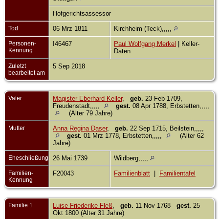
Hofgerichtsassessor
Tod
06 Mrz 1811
Kirchheim (Teck),,,,,
Personen-
I46467
Paul Wolfgang Merkel
| Keller-
Kennung
Daten
Zuletzt
5 Sep 2018
bearbeitet am
Vater
Magister Eberhard Keller
,
geb.
23 Feb 1709,
Freudenstadt,,,,,
gest.
08 Apr 1788, Erbstetten,,,,,
(Alter 79 Jahre)
Mutter
Anna Regina Daser
,
geb.
22 Sep 1715, Beilstein,,,,,
gest.
01 Mrz 1778, Erbstetten,,,,,
(Alter 62
Jahre)
Eheschließung
26 Mai 1739
Wildberg,,,,,
Familien-
F20043
Familienblatt
|
Familientafel
Kennung
Familie 1
Luise Friederike Fleß
,
geb.
11 Nov 1768
gest.
25
Okt 1800 (Alter 31 Jahre)