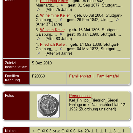
1.
Friederica Keller
,
geb.
04 Feb 1802,
Murrhardt,,,,,
gest.
01 Sep 1877, Stuttgart,,,,,
(Alter 75 Jahre)
2.
Wilhelmine Keller
,
geb.
05 Jul 1804, Stuttgart-
Gaisburg,,,,,
gest.
26 Feb 1842, Ulm,,,,,
(Alter 37 Jahre)
3.
Wilhelm Keller
,
geb.
16 Mai 1806, Stuttgart-
Gaisburg,,,,,
gest.
05 Jan 1890, Stuttgart,,,,,
(Alter 83 Jahre)
4.
Friedrich Keller
,
geb.
14 Mrz 1808, Stuttgart-
Gaisburg,,,,,
gest.
04 Mrz 1873, Stuttgart,,,,,
(Alter 64 Jahre)
Zuletzt
5 Dez 2010
bearbeitet am
Familien-
F20060
Familienblatt
|
Familientafel
Kennung
Fotos
Personenbild
Kel_Philipp_Friedrich_Siegel
Einlage in 7. Nachrichtenblatt 12-
1932 (Zuordnung unsicher!)
Notizen
G XIX 3 bzw. G XIX 6; Kel 20- 1. 1. 1. 1. 1. 3. 1. 1.