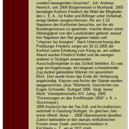
sondern bewegenden Ursachen", Joh. Andreas
Heinrich, seit 1804 Bürgermeister in Murrhardt. 1805
bestätigte Kurfürst Friedrich die Wahl der Mitglieder
des L. E. A., für Keller und Bilfinger unter Vorbehalt,
einige blieben ausgeschlossen. Als am 2.10.
Napoleon den Kurfürsten besuchte, um ihn als
Bundesgenossen zu gewinnen, machte dieser seine
Abhängigkeit von den Landständen geltend, worauf
ihm Napoleon den Rat gegeben haben soll:
"chassez les bourgres". Nach Unterzeichnung des
Preßburger Friedens zeigte am 30.12.1805 der
Kurfürst seine Erhebung zum König an, am selben
Abend wurden Friedrich Keller und die wenigen
anderen in Stuttgart anwesenden
Ausschußmitglieder in das Schloß befohlen. Es war,
sagt ein Augenzeuge, ein langsam schwankender
Zug dunkel gekleideter Männer mit gesenktem
Blick. Dort wurde ihnen das Ende der Verfassung
angekündigt. Kassen und Archiv der Stände wurden
weggenommen. [Aus "Württemb. Geschichte von
Eugen Schneider, Stuttgart 1896. Vergl. ferner
Württ. Vierteljahreshefte XIV. Jahrg. 1905
"Erinnerungen an das Konfliktsjahr 1804" v. K. v.
Stockmayer.]
1806 Assessor bei der Tax-Zoll- und Accisdirection,
wohnhaft in Gaisburg-Stuttgart. Im gleichen Jahr -
erster öffentl. Notar - . 1808 Obersteuerrat daselbst.
Zuletzt bekleidete er den damals einflußreichen
Posten eines Stadt- und Amtsschreibers in
Kirchheim u. T., wo er 1811 starb.