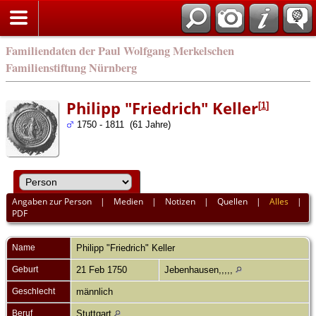
english
Familiendaten der Paul Wolfgang Merkelschen
Familienstiftung Nürnberg
Philipp "Friedrich" Keller
[
1
]
1750 - 1811 (61 Jahre)
Angaben zur Person
|
Medien
|
Notizen
|
Quellen
|
Alles
|
PDF
Name
Philipp "Friedrich"
Keller
Geburt
21 Feb 1750
Jebenhausen,,,,,
Geschlecht
männlich
Beruf
Stuttgart