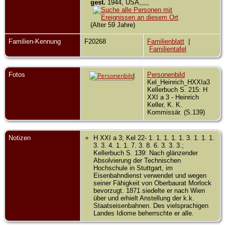
gest.
1944, USA,,,,,
(Alter 59 Jahre)
Familien-Kennung
F20268
Familienblatt
|
Familientafel
Fotos
Personenbild
Kel_Heinrich_HXXIa3
Kellerbuch S. 215: H
XXI a 3 - Heinrich
Keller, K. K.
Kommissär. (S.139)
Notizen
H XXI a 3; Kel 22- 1. 1. 1. 1. 1. 3. 1. 1. 1.
3. 3. 4. 1. 1. 7. 3. 8. 6. 3. 3. 3.;
Kellerbuch S. 139: Nach glänzender
Absolvierung der Technischen
Hochschule in Stuttgart, im
Eisenbahndienst verwendet und wegen
seiner Fähigkeit von Oberbaurat Morlock
bevorzugt. 1871 siedelte er nach Wien
über und erhielt Anstellung der k.k.
Staatseisenbahnen. Des vielsprachigen
Landes Idiome beherrschte er alle.