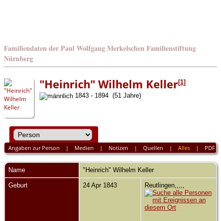
Familiendaten der Paul Wolfgang Merkelschen Familienstiftung
Nürnberg
"Heinrich" Wilhelm Keller
[
1
]
1843 - 1894 (51 Jahre)
Angaben zur Person
|
Medien
|
Notizen
|
Quellen
|
Alles
|
PDF
Name
"Heinrich" Wilhelm
Keller
Geburt
24 Apr 1843
Reutlingen,,,,,