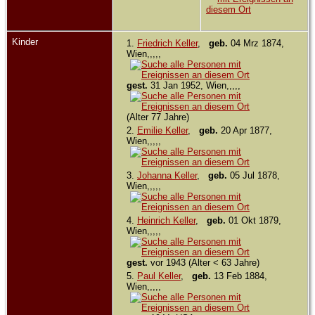
Kinder
1.
Friedrich Keller
,
geb.
04 Mrz 1874,
Wien,,,,,
gest.
31 Jan 1952, Wien,,,,,
(Alter 77 Jahre)
2.
Emilie Keller
,
geb.
20 Apr 1877,
Wien,,,,,
3.
Johanna Keller
,
geb.
05 Jul 1878,
Wien,,,,,
4.
Heinrich Keller
,
geb.
01 Okt 1879,
Wien,,,,,
gest.
vor 1943 (Alter < 63 Jahre)
5.
Paul Keller
,
geb.
13 Feb 1884,
Wien,,,,,