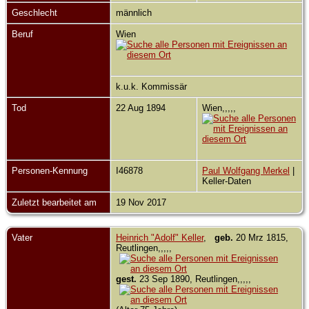
Geschlecht
männlich
Beruf
Wien
k.u.k. Kommissär
Tod
22 Aug 1894
Wien,,,,,
Personen-Kennung
I46878
Paul Wolfgang Merkel
|
Keller-Daten
Zuletzt bearbeitet am
19 Nov 2017
Vater
Heinrich "Adolf" Keller
,
geb.
20 Mrz 1815,
Reutlingen,,,,,
gest.
23 Sep 1890, Reutlingen,,,,,