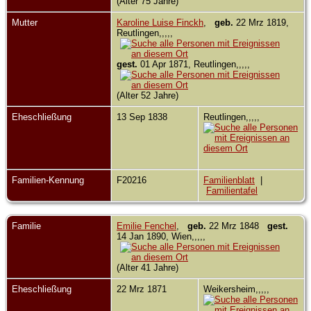
(Alter 75 Jahre)
Mutter
Karoline Luise Finckh
,
geb.
22 Mrz 1819,
Reutlingen,,,,,
gest.
01 Apr 1871, Reutlingen,,,,,
(Alter 52 Jahre)
Eheschließung
13 Sep 1838
Reutlingen,,,,,
Familien-Kennung
F20216
Familienblatt
|
Familientafel
Familie
Emilie Fenchel
,
geb.
22 Mrz 1848
gest.
14 Jan 1890, Wien,,,,,
(Alter 41 Jahre)
Eheschließung
22 Mrz 1871
Weikersheim,,,,,