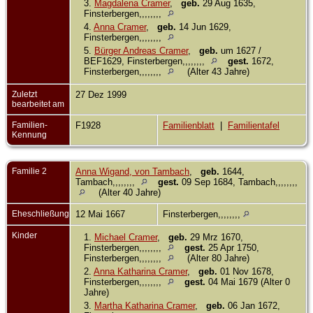
3.
Magdalena Cramer
,
geb.
29 Aug 1635,
Finsterbergen,,,,,,,,
4.
Anna Cramer
,
geb.
14 Jun 1629,
Finsterbergen,,,,,,,,
5.
Bürger Andreas Cramer
,
geb.
um 1627 /
BEF1629, Finsterbergen,,,,,,,,
gest.
1672,
Finsterbergen,,,,,,,,
(Alter 43 Jahre)
Zuletzt
27 Dez 1999
bearbeitet am
Familien-
F1928
Familienblatt
|
Familientafel
Kennung
Familie 2
Anna Wigand, von Tambach
,
geb.
1644,
Tambach,,,,,,,,
gest.
09 Sep 1684, Tambach,,,,,,,,
(Alter 40 Jahre)
Eheschließung
12 Mai 1667
Finsterbergen,,,,,,,,
Kinder
1.
Michael Cramer
,
geb.
29 Mrz 1670,
Finsterbergen,,,,,,,,
gest.
25 Apr 1750,
Finsterbergen,,,,,,,,
(Alter 80 Jahre)
2.
Anna Katharina Cramer
,
geb.
01 Nov 1678,
Finsterbergen,,,,,,,,
gest.
04 Mai 1679 (Alter 0
Jahre)
3.
Martha Katharina Cramer
,
geb.
06 Jan 1672,