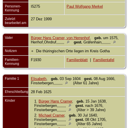
Personen-
I5275
Paul Wolfgang Merkel
Kennung
Zuletzt
27 Dez 1999
bearbeitet am
Vater
Bürger Hans Cramer, von Herrenhof
,
geb.
um 1575,
Herrhof,Ohrdruf,,,,,,,
gest.
Gräfenhain,,,,,,,,
Notizen
Die thüringischen Orte liegen im Kreis Gotha
Familien-
F1930
Familienblatt
|
Familientafel
Kennung
Familie 1
Elisabeth
,
geb.
03 Sep 1604
gest.
08 Aug 1666,
Finsterbergen,,,,,,,,
(Alter 61 Jahre)
Eheschließung
28 Feb 1625
Kinder
1.
Bürger Hans Cramer
,
geb.
15 Jan 1638,
Finsterbergen,,,,,,,,
gest.
nach 1676,
Finsterbergen,,,,,,,,
(Alter > 39 Jahre)
2.
Michael Cramer
,
geb.
30 Jul 1640,
Finsterbergen,,,,,,,,
gest.
08 Okt 1705,
Finsterbergen,,,,,,,,
(Alter 65 Jahre)