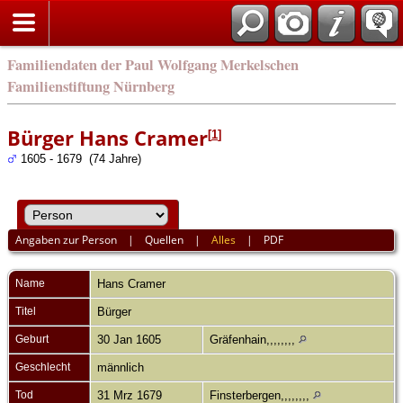
english
Familiendaten der Paul Wolfgang Merkelschen
Familienstiftung Nürnberg
Bürger Hans Cramer
[
1
]
1605 - 1679 (74 Jahre)
Angaben zur Person
|
Quellen
|
Alles
|
PDF
Name
Hans
Cramer
Titel
Bürger
Geburt
30 Jan 1605
Gräfenhain,,,,,,,,
Geschlecht
männlich
Tod
31 Mrz 1679
Finsterbergen,,,,,,,,