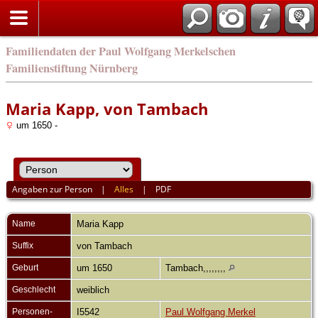
english
Familiendaten der Paul Wolfgang Merkelschen
Familienstiftung Nürnberg
Maria Kapp, von Tambach
um 1650 -
Angaben zur Person
|
Alles
|
PDF
Name
Maria
Kapp
Suffix
von Tambach
Geburt
um 1650
Tambach,,,,,,,,
Geschlecht
weiblich
Personen-
I5542
Paul Wolfgang Merkel