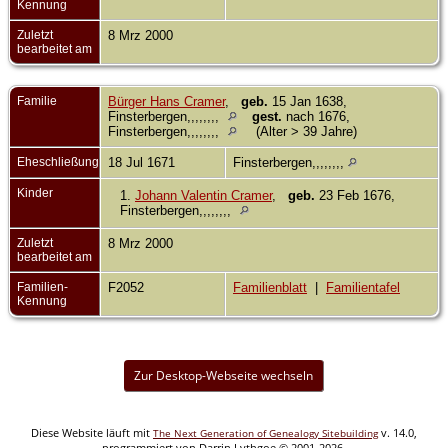
Kennung
Zuletzt
8 Mrz 2000
bearbeitet am
Familie
Bürger Hans Cramer
,
geb.
15 Jan 1638,
Finsterbergen,,,,,,,,
gest.
nach 1676,
Finsterbergen,,,,,,,,
(Alter > 39 Jahre)
Eheschließung
18 Jul 1671
Finsterbergen,,,,,,,,
Kinder
1.
Johann Valentin Cramer
,
geb.
23 Feb 1676,
Finsterbergen,,,,,,,,
Zuletzt
8 Mrz 2000
bearbeitet am
Familien-
F2052
Familienblatt
|
Familientafel
Kennung
Zur Desktop-Webseite wechseln
Diese Website läuft mit
v. 14.0,
The Next Generation of Genealogy Sitebuilding
programmiert von Darrin Lythgoe © 2001-2026.