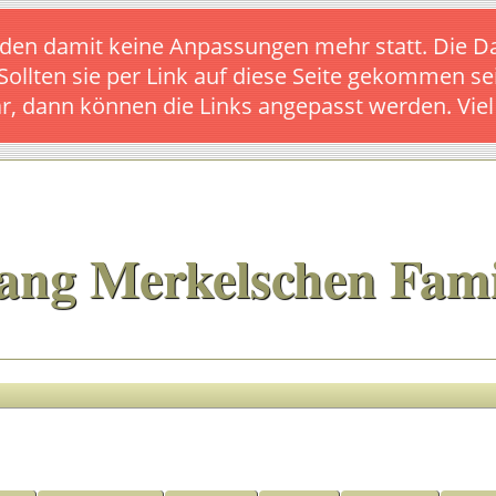
s finden damit keine Anpassungen mehr statt. Die
 Sollten sie per Link auf diese Seite gekommen se
ar, dann können die Links angepasst werden. Vie
ang Merkelschen Fami