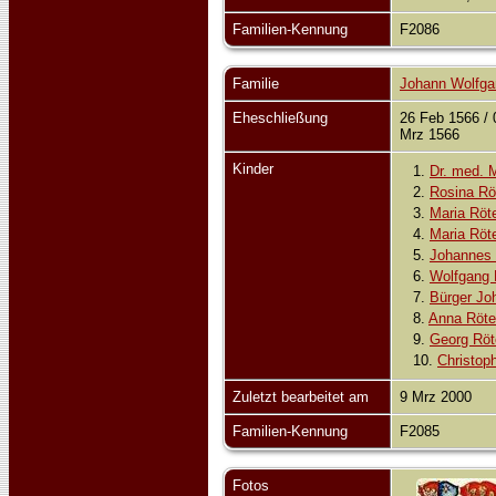
Familien-Kennung
F2086
Familie
Johann Wolfga
Eheschließung
26 Feb 1566 / 
Mrz 1566
Kinder
1.
Dr. med. 
2.
Rosina Rö
3.
Maria Röt
4.
Maria Röt
5.
Johannes
6.
Wolfgang 
7.
Bürger Jo
8.
Anna Röt
9.
Georg Rö
10.
Christop
Zuletzt bearbeitet am
9 Mrz 2000
Familien-Kennung
F2085
Fotos