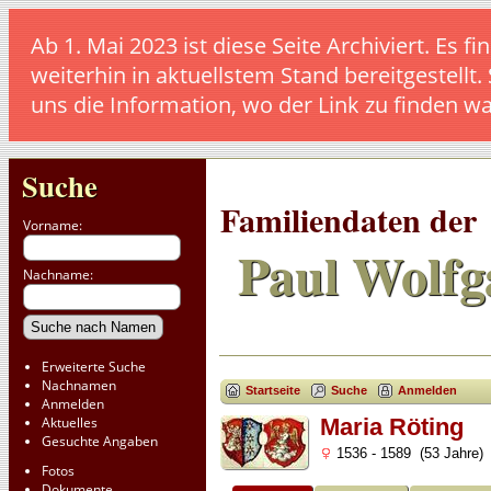
Ab 1. Mai 2023 ist diese Seite Archiviert. E
weiterhin in aktuellstem Stand bereitgestellt.
uns die Information, wo der Link zu finden w
Suche
Familiendaten der
Vorname:
Paul Wolfg
Nachname:
Erweiterte Suche
Nachnamen
Startseite
Suche
Anmelden
Anmelden
Aktuelles
Maria Röting
Gesuchte Angaben
1536 - 1589 (53 Jahre)
Fotos
Dokumente