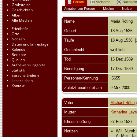
Person
Vorfahren
Nachko
Grabsteine
Angaben zur Person
|
Medien
|
Notizen
Geschichten
Alben
Alle Medien
Name
Maria
Röting
Friedhöfe
Geburt
18 Aug 1536
Orte
Notizen
Taufe
18 Aug 1536 [
Daten und Jahrestage
Kalender
Geschlecht
weiblich
Berichte
Tod
15 Dez 1589
Quellen
Aufbewahrungsorte
Beerdigung
17 Dez 1589
Statistik
Sprache ändern
Personen-Kennung
I5655
Lesezeichen
Kontakt
Zuletzt bearbeitet am
9 Mrz 2000
Vater
Michael Röting
Mutter
Katharina Leys
Eheschließung
27 Feb 1527
Notizen
Will, Nürnb
A. Mez, Tau