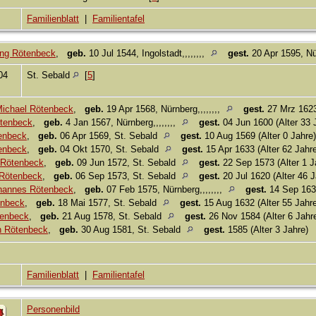
Familienblatt
|
Familientafel
ng Rötenbeck
,
geb.
10 Jul 1544, Ingolstadt,,,,,,,,
gest.
20 Apr 1595, Nür
04
St. Sebald
[
5
]
Michael Rötenbeck
,
geb.
19 Apr 1568, Nürnberg,,,,,,,,
gest.
27 Mrz 1623,
tenbeck
,
geb.
4 Jan 1567, Nürnberg,,,,,,,,
gest.
04 Jun 1600 (Alter 33 
enbeck
,
geb.
06 Apr 1569, St. Sebald
gest.
10 Aug 1569 (Alter 0 Jahre)
enbeck
,
geb.
04 Okt 1570, St. Sebald
gest.
15 Apr 1633 (Alter 62 Jahr
 Rötenbeck
,
geb.
09 Jun 1572, St. Sebald
gest.
22 Sep 1573 (Alter 1 J
Rötenbeck
,
geb.
06 Sep 1573, St. Sebald
gest.
20 Jul 1620 (Alter 46 J
hannes Rötenbeck
,
geb.
07 Feb 1575, Nürnberg,,,,,,,,
gest.
14 Sep 1630
enbeck
,
geb.
18 Mai 1577, St. Sebald
gest.
15 Aug 1632 (Alter 55 Jahre
tenbeck
,
geb.
21 Aug 1578, St. Sebald
gest.
26 Nov 1584 (Alter 6 Jahr
h Rötenbeck
,
geb.
30 Aug 1581, St. Sebald
gest.
1585 (Alter 3 Jahre)
Familienblatt
|
Familientafel
Personenbild