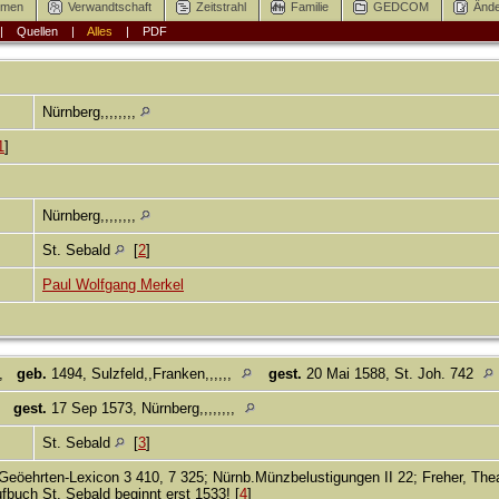
mmen
Verwandtschaft
Zeitstrahl
Familie
GEDCOM
Ände
|
Quellen
|
Alles
|
PDF
Nürnberg,,,,,,,,
1
]
Nürnberg,,,,,,,,
St. Sebald
[
2
]
Paul Wolfgang Merkel
,
geb.
1494, Sulzfeld,,Franken,,,,,,
gest.
20 Mai 1588, St. Joh. 742
gest.
17 Sep 1573, Nürnberg,,,,,,,,
St. Sebald
[
3
]
.Geöehrten-Lexicon 3 410, 7 325; Nürnb.Münzbelustigungen II 22; Freher, The
fbuch St. Sebald beginnt erst 1533! [
4
]