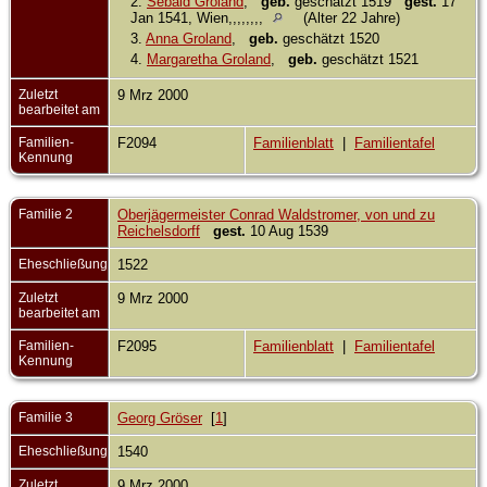
2.
Sebald Groland
,
geb.
geschätzt 1519
gest.
17
Jan 1541, Wien,,,,,,,,
(Alter 22 Jahre)
3.
Anna Groland
,
geb.
geschätzt 1520
4.
Margaretha Groland
,
geb.
geschätzt 1521
Zuletzt
9 Mrz 2000
bearbeitet am
Familien-
F2094
Familienblatt
|
Familientafel
Kennung
Familie 2
Oberjägermeister Conrad Waldstromer, von und zu
Reichelsdorff
gest.
10 Aug 1539
Eheschließung
1522
Zuletzt
9 Mrz 2000
bearbeitet am
Familien-
F2095
Familienblatt
|
Familientafel
Kennung
Familie 3
Georg Gröser
[
1
]
Eheschließung
1540
Zuletzt
9 Mrz 2000