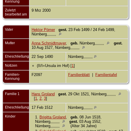
Kennung
Zuletzt
9 Mrz 2000
bearbeitet am
Vater
Hektor Pömer
gest.
23 Feb 1499 / 24 Feb 1499,
Nürnberg,,,,,,,,
Mutter
Anna Schmidtmayer
,
geb.
Nürnberg,,,,,,,,
gest.
10 Aug 1527, Nürnberg,,,,,,,,
Eheschließung
22 Sep 1490
Nürnberg,,,,,,,,
Notizen
(II/I=Ursula im Hof) [
1
]
Familien-
F2097
Familienblatt
|
Familientafel
Kennung
Familie 1
Hans Groland
gest.
29 Okt 1521, Nürnberg,,,,,,,,
[
1
,
2
,
3
]
Eheschließung
17 Feb 1512
Nürnberg,,,,,,,,
Kinder
1.
Brigitta Groland
,
geb.
08 Jun 1518,
Nürnberg,,,,,,,,
gest.
03 Aug 1552,
Nürnberg,,,,,,,,
(Alter 34 Jahre)