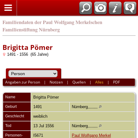
english
Familiendaten der Paul Wolfgang Merkelschen
Familienstiftung Nürnberg
Brigitta Pömer
1491 - 1556 (65 Jahre)
Angaben zur Person
|
Notizen
|
Quellen
|
Alles
|
PDF
Name
Brigitta
Pömer
Geburt
1491
Nürnberg,,,,,,,,
Geschlecht
weiblich
Tod
13 Jul 1556
Nürnberg,,,,,,,,
Personen-
I5671
Paul Wolfgang Merkel