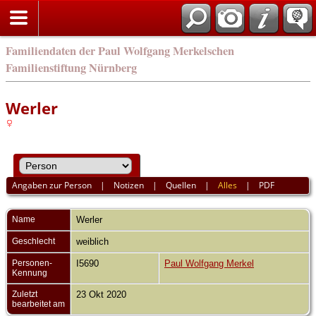
english
Familiendaten der Paul Wolfgang Merkelschen
Familienstiftung Nürnberg
Werler
Angaben zur Person
|
Notizen
|
Quellen
|
Alles
|
PDF
Name
Werler
Geschlecht
weiblich
Personen-
I5690
Paul Wolfgang Merkel
Kennung
Zuletzt
23 Okt 2020
bearbeitet am