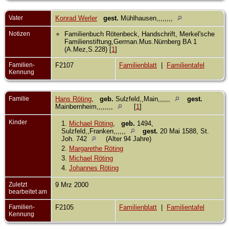
Vater
Konrad Werler
gest.
Mühlhausen,,,,,,,,
Notizen
Familienbuch Rötenbeck, Handschrift, Merkel'sche
Familienstiftung,German.Mus.Nürnberg BA 1
(A.Mez,S.228) [
1
]
Familien-
F2107
Familienblatt
|
Familientafel
Kennung
Familie
Hans Röting
,
geb.
Sulzfeld,,Main,,,,,,
gest.
Mainbernheim,,,,,,,,
[
1
]
Kinder
1.
Michael Röting
,
geb.
1494,
Sulzfeld,,Franken,,,,,,
gest.
20 Mai 1588, St.
Joh. 742
(Alter 94 Jahre)
2.
Margarethe Röting
3.
Michael Röting
4.
Johannes Röting
Zuletzt
9 Mrz 2000
bearbeitet am
Familien-
F2105
Familienblatt
|
Familientafel
Kennung