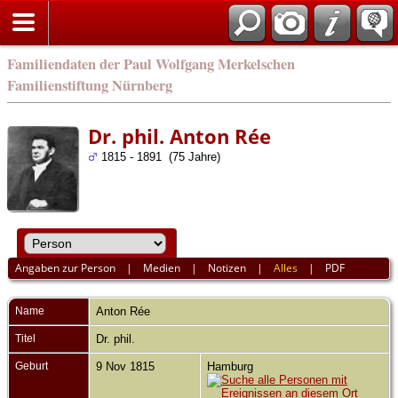
english
Familiendaten der Paul Wolfgang Merkelschen
Familienstiftung Nürnberg
Dr. phil. Anton Rée
1815 - 1891 (75 Jahre)
Angaben zur Person
|
Medien
|
Notizen
|
Alles
|
PDF
Name
Anton
Rée
Titel
Dr. phil.
Geburt
9 Nov 1815
Hamburg