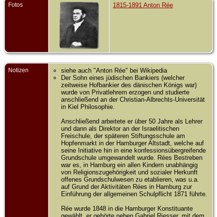
Fotos
1815-1891 Anton Rée
Notizen
siehe auch "Anton Rée" bei Wikipedia
Der Sohn eines jüdischen Bankiers (welcher
zeitweise Hofbankier des dänischen Königs war)
wurde von Privatlehrern erzogen und studierte
anschließend an der Christian-Albrechts-Universität
in Kiel Philosophie.
Anschließend arbeitete er über 50 Jahre als Lehrer
und dann als Direktor an der Israelitischen
Freischule, der späteren Stiftungsschule am
Hopfenmarkt in der Hamburger Altstadt, welche auf
seine Initiative hin in eine konfessionsübergreifende
Grundschule umgewandelt wurde. Rées Bestreben
war es, in Hamburg ein allen Kindern unabhängig
von Religionszugehörigkeit und sozialer Herkunft
offenes Grundschulwesen zu etablieren, was u.a.
auf Grund der Aktivitäten Rées in Hamburg zur
Einführung der allgemeinen Schulpflicht 1871 führte.
Rée wurde 1848 in die Hamburger Konstituante
gewählt, er gehörte neben Gabriel Riesser, mit dem