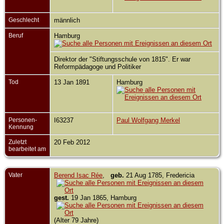
Geschlecht
männlich
Beruf
Hamburg
Direktor der "Stiftungsschule von 1815". Er war
Reformpädagoge und Politiker
Tod
13 Jan 1891
Hamburg
Personen-
I63237
Paul Wolfgang Merkel
Kennung
Zuletzt
20 Feb 2012
bearbeitet am
Vater
Berend Isac Rée
,
geb.
21 Aug 1785, Fredericia
gest.
19 Jan 1865, Hamburg
(Alter 79 Jahre)