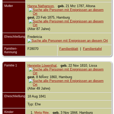
Mutter
Hanna Nathanson
,
geb.
21 Mrz 1787, Altona
gest.
23 Feb 1875, Hamburg
(Alter 87 Jahre)
Eheschließung
Fredericia
Familien-
F28070
Familienblatt
|
Familientafel
Kennung
Familie 1
Henriette Löwenthal
,
geb.
22 Nov 1810, Lissa
gest.
8 MÃ¤rz 1860, Hamburg
(Alter 49 Jahre)
Eheschließung
18 Aug 1841
Typ: Ehe
Kinder
1.
Meta Rée
,
geb.
3 Nov 1844, Hamburg