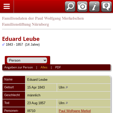
english
Familiendaten der Paul Wolfgang Merkelschen
Familienstiftung Nürnberg
Eduard Leube
1843 - 1857 (14 Jahre)
Angaben zur Person
|
Alles
|
PDF
Name
Eduard
Leube
Geburt
15 Apr 1843
Ulm
Geschlecht
männlich
Tod
23 Aug 1857
Ulm
Personen-
I8710
Paul Wolfgang Merkel