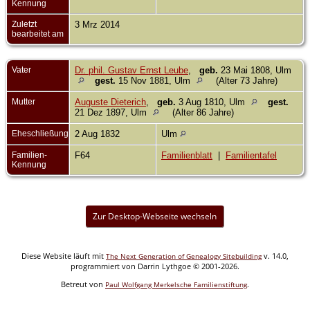
Kennung
Zuletzt
3 Mrz 2014
bearbeitet am
Vater
Dr. phil. Gustav Ernst Leube
,
geb.
23 Mai 1808, Ulm
gest.
15 Nov 1881, Ulm
(Alter 73 Jahre)
Mutter
Auguste Dieterich
,
geb.
3 Aug 1810, Ulm
gest.
21 Dez 1897, Ulm
(Alter 86 Jahre)
Eheschließung
2 Aug 1832
Ulm
Familien-
F64
Familienblatt
|
Familientafel
Kennung
Zur Desktop-Webseite wechseln
Diese Website läuft mit
v. 14.0,
The Next Generation of Genealogy Sitebuilding
programmiert von Darrin Lythgoe © 2001-2026.
Betreut von
.
Paul Wolfgang Merkelsche Familienstiftung